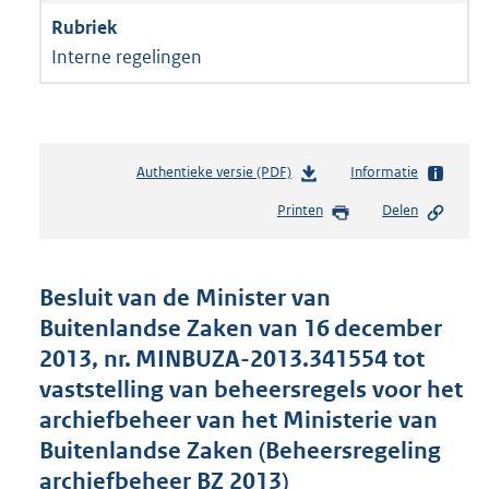
Interne regelingen
Authentieke versie (PDF)
b
Informatie
e
Printen
Delen
s
t
a
n
Besluit van de Minister van
d
Buitenlandse Zaken van 16 december
s
2013, nr. MINBUZA-2013.341554 tot
g
r
vaststelling van beheersregels voor het
o
archiefbeheer van het Ministerie van
o
Buitenlandse Zaken (Beheersregeling
t
t
archiefbeheer BZ 2013)