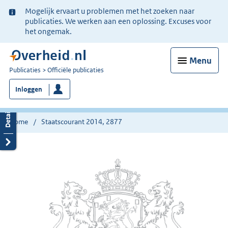
Ter
Mogelijk ervaart u problemen met het zoeken naar
informatie:
publicaties. We werken aan een oplossing. Excuses voor
het ongemak.
Menu
U
Publicaties
Officiële publicaties
bent
Inloggen
nu
hier:
Home
Staatscourant 2014, 2877