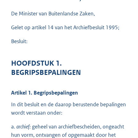
e
:
De Minister van Buitenlandse Zaken,
8
8
Gelet op artikel 14 van het Archiefbesluit 1995;
5
K
b
Besluit:
HOOFDSTUK 1.
BEGRIPSBEPALINGEN
Artikel 1. Begripsbepalingen
In dit besluit en de daarop berustende bepalingen
wordt verstaan onder:
a.
archief:
geheel van archiefbescheiden, ongeacht
hun vorm, ontvangen of opgemaakt door het