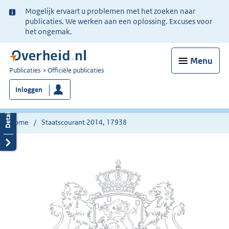
Ter
Mogelijk ervaart u problemen met het zoeken naar
informatie:
publicaties. We werken aan een oplossing. Excuses voor
het ongemak.
Menu
U
Publicaties
Officiële publicaties
bent
Inloggen
nu
hier:
Home
Staatscourant 2014, 17938