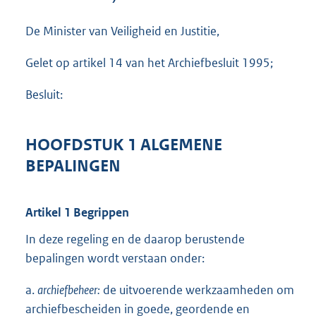
e
:
De Minister van Veiligheid en Justitie,
3
9
Gelet op artikel 14 van het Archiefbesluit 1995;
5
K
b
Besluit:
HOOFDSTUK 1 ALGEMENE
BEPALINGEN
Artikel 1 Begrippen
In deze regeling en de daarop berustende
bepalingen wordt verstaan onder:
a.
archiefbeheer:
de uitvoerende werkzaamheden om
archiefbescheiden in goede, geordende en