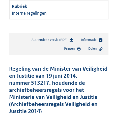
Interne regelingen
Authentieke versie (PDF)
b
Informatie
e
Printen
Delen
s
t
a
n
Regeling van de Minister van Veiligheid
d
en Justitie van 19 juni 2014,
s
nummer 513217, houdende de
g
r
archiefbeheersregels voor het
o
Ministerie van Veiligheid en Justitie
o
(Archiefbeheersregels Veiligheid en
t
t
Justitie 2014)