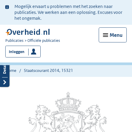
Ter
Mogelijk ervaart u problemen met het zoeken naar
informatie:
publicaties. We werken aan een oplossing. Excuses voor
het ongemak.
Menu
U
Publicaties
Officiële publicaties
bent
Inloggen
nu
hier:
Home
Staatscourant 2014, 15321