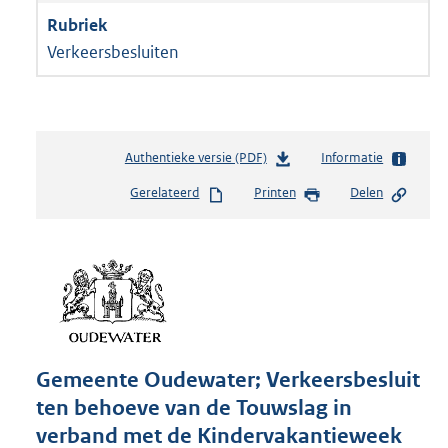
Verkeersbesluiten
Authentieke versie (PDF)
b
Informatie
e
Gerelateerd
Printen
Delen
s
t
a
n
d
s
g
r
o
Gemeente Oudewater; Verkeersbesluit
o
ten behoeve van de Touwslag in
t
t
verband met de Kindervakantieweek