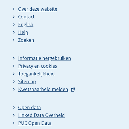
Over deze website
Contact
English
Help
Zoeken
Informatie hergebruiken
Privacy en cookies
Toegankelijkheid
Sitemap
E
Kwetsbaarheid melden
x
t
Open data
e
Linked Data Overheid
r
PUC Open Data
n