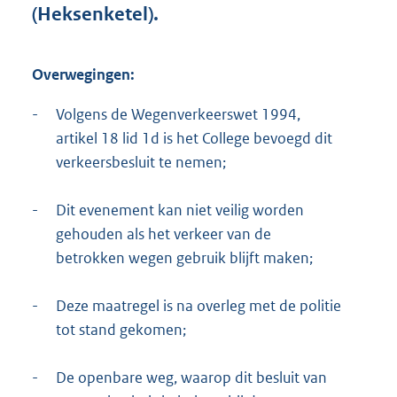
e
(Heksenketel).
:
4
3
Overwegingen:
1
K
-
Volgens de Wegenverkeerswet 1994,
b
artikel 18 lid 1d is het College bevoegd dit
verkeersbesluit te nemen;
-
Dit evenement kan niet veilig worden
gehouden als het verkeer van de
betrokken wegen gebruik blijft maken;
-
Deze maatregel is na overleg met de politie
tot stand gekomen;
-
De openbare weg, waarop dit besluit van