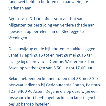
e
faunawet hebben besloten een aanwijzing te
:
verlenen aan:
1
2
Agraservice G. Lindenhols voor afschot van
2
nijlganzen ter bestrijding van verdere schade aan
K
b
gewassen op percelen aan de Kleefegge te
Veeningen.
De aanwijzing en de bijbehorende stukken liggen
vanaf 17 april 2013 tot en met 28 mei 2013 ter
inzage bij de provincie Drenthe, Westerbrink 1 in
Assen op werkdagen van 8.30 uur tot 17.00 uur.
Belanghebbenden kunnen tot en met 28 mei 2013
bezwaar indienen bij Gedeputeerde Staten, Postbus
122, 9400 AC Assen. Degene die op deze wijze een
bezwaarschrift heeft ingebracht, kan later tegen het
besluit beroep instellen.