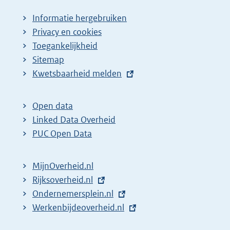
Informatie hergebruiken
Privacy en cookies
Toegankelijkheid
Sitemap
E
Kwetsbaarheid melden
x
t
Open data
e
Linked Data Overheid
r
PUC Open Data
n
e
MijnOverheid.nl
l
E
Rijksoverheid.nl
i
x
E
Ondernemersplein.nl
n
t
x
E
Werkenbijdeoverheid.nl
k
e
t
x
: