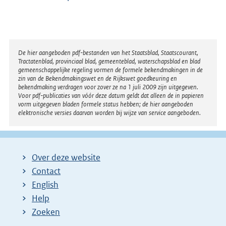
Disclaimer
De hier aangeboden pdf-bestanden van het Staatsblad, Staatscourant,
Tractatenblad, provinciaal blad, gemeenteblad, waterschapsblad en blad
gemeenschappelijke regeling vormen de formele bekendmakingen in de
zin van de Bekendmakingswet en de Rijkswet goedkeuring en
bekendmaking verdragen voor zover ze na 1 juli 2009 zijn uitgegeven.
Voor pdf-publicaties van vóór deze datum geldt dat alleen de in papieren
vorm uitgegeven bladen formele status hebben; de hier aangeboden
elektronische versies daarvan worden bij wijze van service aangeboden.
Over deze website
Contact
English
Help
Zoeken