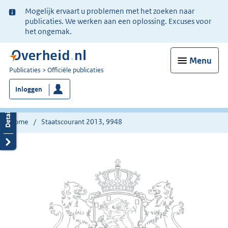
Ter
Mogelijk ervaart u problemen met het zoeken naar
informatie:
publicaties. We werken aan een oplossing. Excuses voor
het ongemak.
Menu
U
Publicaties
Officiële publicaties
bent
Inloggen
nu
hier:
Home
Staatscourant 2013, 9948