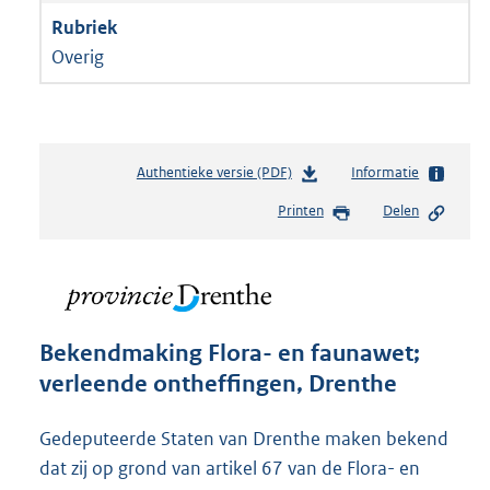
Overig
Authentieke versie (PDF)
b
Informatie
e
Printen
Delen
s
t
a
n
d
s
Bekendmaking Flora- en faunawet;
g
verleende ontheffingen, Drenthe
r
o
o
Gedeputeerde Staten van Drenthe maken bekend
t
dat zij op grond van artikel 67 van de Flora- en
t