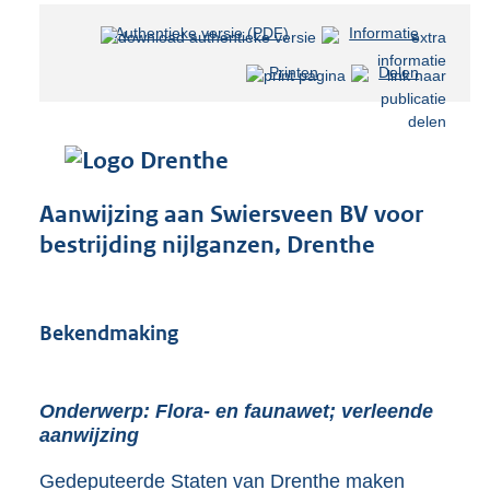
Authentieke versie (PDF)
b
Informatie
e
Printen
Delen
s
t
a
n
d
s
Aanwijzing aan Swiersveen BV voor
g
bestrijding nijlganzen, Drenthe
r
o
o
t
Bekendmaking
t
e
:
1
Onderwerp: Flora- en faunawet; verleende
3
aanwijzing
5
K
Gedeputeerde Staten van Drenthe maken