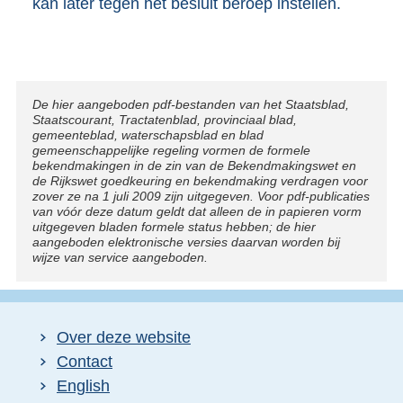
kan later tegen het besluit beroep instellen.
Disclaimer
De hier aangeboden pdf-bestanden van het Staatsblad,
Staatscourant, Tractatenblad, provinciaal blad,
gemeenteblad, waterschapsblad en blad
gemeenschappelijke regeling vormen de formele
bekendmakingen in de zin van de Bekendmakingswet en
de Rijkswet goedkeuring en bekendmaking verdragen voor
zover ze na 1 juli 2009 zijn uitgegeven. Voor pdf-publicaties
van vóór deze datum geldt dat alleen de in papieren vorm
uitgegeven bladen formele status hebben; de hier
aangeboden elektronische versies daarvan worden bij
wijze van service aangeboden.
Over deze website
Contact
English