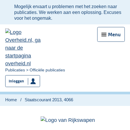
Ter
Mogelijk ervaart u problemen met het zoeken naar
informatie:
publicaties. We werken aan een oplossing. Excuses
voor het ongemak.
Menu
U
Publicaties
Officiële publicaties
bent
Inloggen
nu
hier:
Home
Staatscourant 2013, 4066