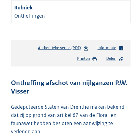
Ontheffingen
Authentieke versie (PDF)
b
Informatie
e
Printen
Delen
s
t
a
n
Ontheffing afschot van nijlganzen P.W.
d
Visser
s
g
r
Gedeputeerde Staten van Drenthe maken bekend
o
dat zij op grond van artikel 67 van de Flora- en
o
faunawet hebben besloten een aanwijzing te
t
t
verlenen aan: