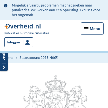
Ter
Mogelijk ervaart u problemen met het zoeken naar
informatie:
publicaties. We werken aan een oplossing. Excuses voor
het ongemak.
Menu
U
Publicaties
Officiële publicaties
bent
Inloggen
nu
hier:
Home
Staatscourant 2013, 4063