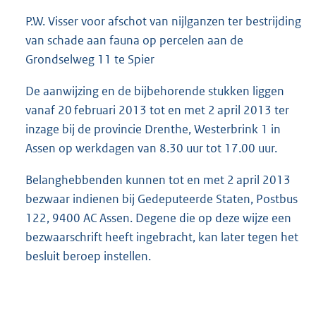
e
:
P.W. Visser voor afschot van nijlganzen ter bestrijding
1
van schade aan fauna op percelen aan de
0
Grondselweg 11 te Spier
9
K
De aanwijzing en de bijbehorende stukken liggen
b
vanaf 20 februari 2013 tot en met 2 april 2013 ter
inzage bij de provincie Drenthe, Westerbrink 1 in
Assen op werkdagen van 8.30 uur tot 17.00 uur.
Belanghebbenden kunnen tot en met 2 april 2013
bezwaar indienen bij Gedeputeerde Staten, Postbus
122, 9400 AC Assen. Degene die op deze wijze een
bezwaarschrift heeft ingebracht, kan later tegen het
besluit beroep instellen.