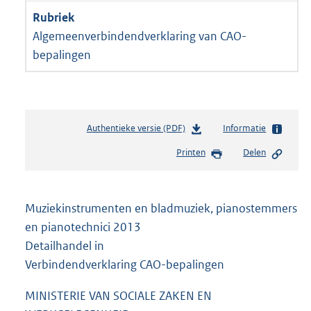
Algemeenverbindendverklaring van CAO-
bepalingen
Authentieke versie (PDF)
b
Informatie
e
Printen
Delen
s
t
a
n
Muziekinstrumenten en bladmuziek, pianostemmers
d
en pianotechnici 2013
s
Detailhandel in
g
r
Verbindendverklaring CAO-bepalingen
o
o
MINISTERIE VAN SOCIALE ZAKEN EN
t