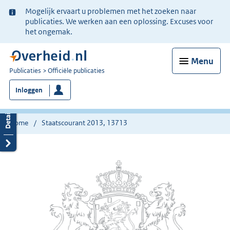
Ter
Mogelijk ervaart u problemen met het zoeken naar
informatie:
publicaties. We werken aan een oplossing. Excuses voor
het ongemak.
Menu
U
Publicaties
Officiële publicaties
bent
Inloggen
nu
hier:
Home
Staatscourant 2013, 13713