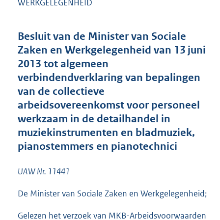
WERKGELEGENHEID
t
e
:
Besluit van de Minister van Sociale
1
,
Zaken en Werkgelegenheid van 13 juni
2
2013 tot algemeen
M
verbindendverklaring van bepalingen
b
van de collectieve
arbeidsovereenkomst voor personeel
werkzaam in de detailhandel in
muziekinstrumenten en bladmuziek,
pianostemmers en pianotechnici
UAW Nr. 11441
De Minister van Sociale Zaken en Werkgelegenheid;
Gelezen het verzoek van MKB-Arbeidsvoorwaarden