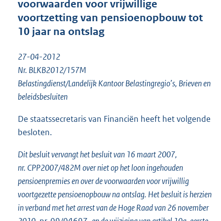
voorwaarden voor vrijwillige
o
voortzetting van pensioenopbouw tot
o
10 jaar na ontslag
t
t
e
27-04-2012
:
Nr. BLKB2012/157M
1
9
Belastingdienst/Landelijk Kantoor Belastingregio’s, Brieven en
3
beleidsbesluiten
K
b
De staatssecretaris van Financiën heeft het volgende
besloten.
Dit besluit vervangt het besluit van 16 maart 2007,
nr. CPP2007/482M over niet op het loon ingehouden
pensioenpremies en over de voorwaarden voor vrijwillig
voortgezette pensioenopbouw na ontslag. Het besluit is herzien
in verband met het arrest van de Hoge Raad van 26 november