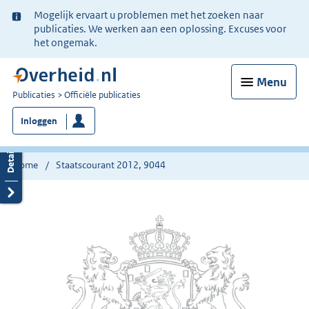
Ter
Mogelijk ervaart u problemen met het zoeken naar
informatie:
publicaties. We werken aan een oplossing. Excuses voor
het ongemak.
Menu
U
Publicaties
Officiële publicaties
bent
Inloggen
nu
hier:
Home
Staatscourant 2012, 9044