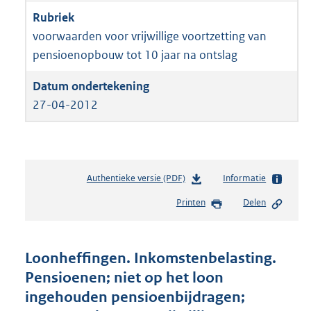
voorwaarden voor vrijwillige voortzetting van
pensioenopbouw tot 10 jaar na ontslag
27-04-2012
Authentieke versie (PDF)
b
Informatie
e
Printen
Delen
s
t
a
n
Loonheffingen. Inkomstenbelasting.
d
Pensioenen; niet op het loon
s
ingehouden pensioenbijdragen;
g
r