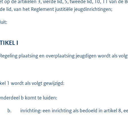
et op de artikelen 3, vierde lid, 5, tweede lid, 10, 11 van de B
o
rde lid, van het Reglement justitiële jeugdinrichtingen;
t
t
uit:
e
:
5
TIKEL I
3
Regeling plaatsing en overplaatsing jeugdigen wordt als volgt
5
b
ikel 1 wordt als volgt gewijzigd:
nderdeel b komt te luiden:
b.
inrichting: een inrichting als bedoeld in artikel 8, e