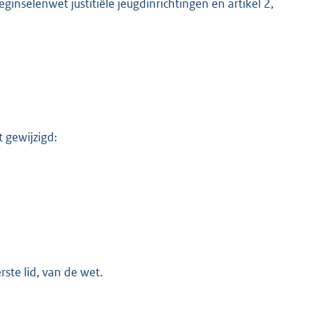
eginselenwet justitiële jeugdinrichtingen en artikel 2,
 gewijzigd:
K
erste lid, van de wet.