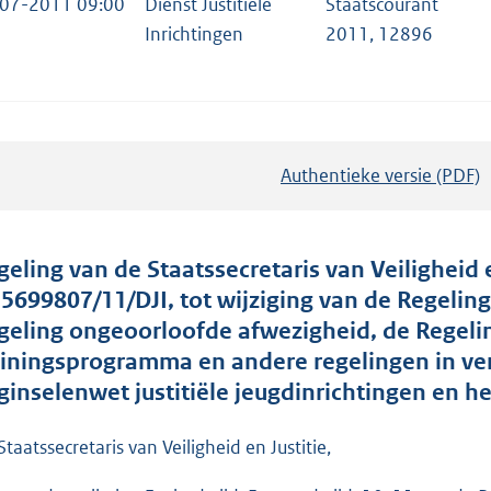
07-2011 09:00
Dienst Justitiële
Staatscourant
Inrichtingen
2011, 12896
Authentieke versie (PDF)
b
e
s
t
geling van de Staatssecretaris van Veiligheid en
a
. 5699807/11/DJI, tot wijziging van de Regelin
n
geling ongeoorloofde afwezigheid, de Regeli
d
ainingsprogramma en andere regelingen in ve
s
ginselenwet justitiële jeugdinrichtingen en he
g
r
Staatssecretaris van Veiligheid en Justitie,
o