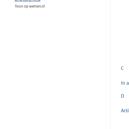
Toon op wetten.nl
C
In a
D
Art