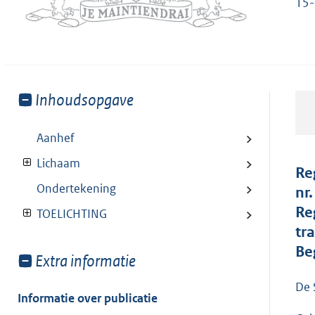
15-
Toon
Inhoudsopgave
meer
van:
Aanhef
Lichaam
Re
Ondertekening
nr
Re
TOELICHTING
tr
Be
Toon
Extra informatie
meer
De 
van:
Informatie over publicatie