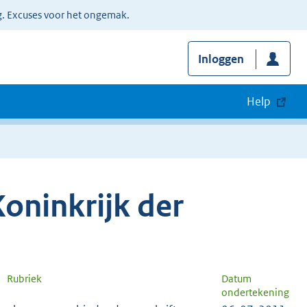
g. Excuses voor het ongemak.
Inloggen
Help
oninkrijk der
Rubriek
Datum
ondertekening