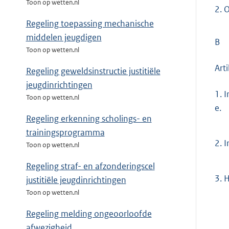
Toon op wetten.nl
2.
O
Regeling toepassing mechanische
middelen jeugdigen
B
Toon op wetten.nl
Art
Regeling geweldsinstructie justitiële
jeugdinrichtingen
1.
I
Toon op wetten.nl
e.
Regeling erkenning scholings- en
trainingsprogramma
2.
I
Toon op wetten.nl
Regeling straf- en afzonderingscel
3.
H
justitiële jeugdinrichtingen
Toon op wetten.nl
Regeling melding ongeoorloofde
afwezigheid