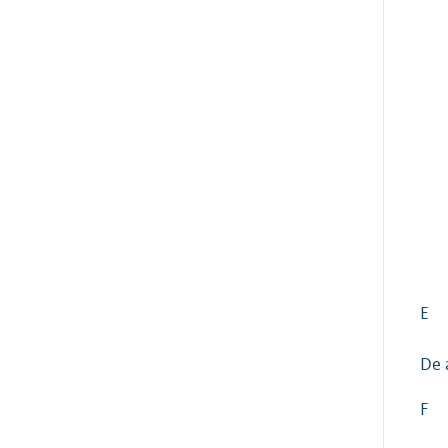
E
De 
F