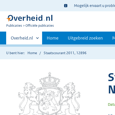
Ter
Mogelijk ervaart u prob
informatie:
U
Publicaties
Officiële publicaties
bent
Primaire
nu
Andere
Overheid.nl
Home
Uitgebreid zoeken
M
hier:
sites
navigatie
binnen
U bent hier:
Home
Staatscourant 2011, 12896
S
N
Dat