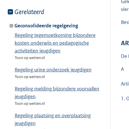
Gel
vie
Toon
Gerelateerd
meer
Besl
van:
Geconsolideerde regelgeving
Regeling tegemoetkoming bijzondere
AR
kosten onderwijs en pedagogische
activiteiten jeugdigen
De 
Toon op wetten.nl
A
Regeling urine onderzoek jeugdigen
Toon op wetten.nl
Art
Regeling melding bijzondere voorvallen
jeugdigen
1.
O
Toon op wetten.nl
Regeling plaatsing en overplaatsing
jeugdigen