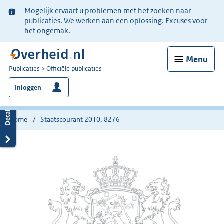
Ter
Mogelijk ervaart u problemen met het zoeken naar
informatie:
publicaties. We werken aan een oplossing. Excuses voor
het ongemak.
Menu
U
Publicaties
Officiële publicaties
bent
Inloggen
nu
hier:
Home
Staatscourant 2010, 8276