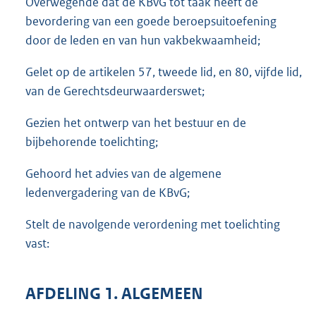
Overwegende dat de KBvG tot taak heeft de
t
bevordering van een goede beroepsuitoefening
e
:
door de leden en van hun vakbekwaamheid;
7
5
Gelet op de artikelen 57, tweede lid, en 80, vijfde lid,
0
van de Gerechtsdeurwaarderswet;
K
b
Gezien het ontwerp van het bestuur en de
bijbehorende toelichting;
Gehoord het advies van de algemene
ledenvergadering van de KBvG;
Stelt de navolgende verordening met toelichting
vast:
AFDELING 1. ALGEMEEN