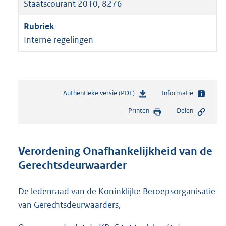
Staatscourant 2010, 8276
Interne regelingen
Authentieke versie (PDF)
b
Informatie
e
Printen
Delen
s
t
a
n
Verordening Onafhankelijkheid van de
d
Gerechtsdeurwaarder
s
g
r
De ledenraad van de Koninklijke Beroepsorganisatie
o
van Gerechtsdeurwaarders,
o
t