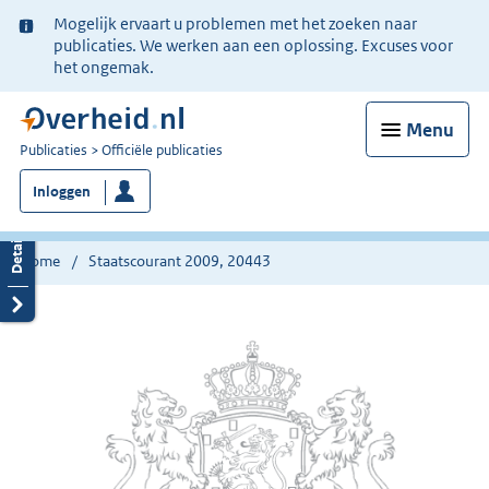
Ter
Mogelijk ervaart u problemen met het zoeken naar
informatie:
publicaties. We werken aan een oplossing. Excuses voor
het ongemak.
Menu
U
Publicaties
Officiële publicaties
bent
Inloggen
nu
hier:
Home
Staatscourant 2009, 20443