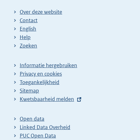
Over deze website
Contact
English
Help
Zoeken
Informatie hergebruiken
Privacy en cookies
Toegankelijkheid
Sitemap
E
Kwetsbaarheid melden
x
t
Open data
e
Linked Data Overheid
r
PUC Open Data