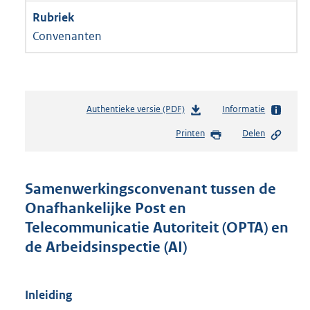
Convenanten
Authentieke versie (PDF)
b
Informatie
e
Printen
Delen
s
t
a
n
Samenwerkingsconvenant tussen de
d
Onafhankelijke Post en
s
Telecommunicatie Autoriteit (OPTA) en
g
r
de Arbeidsinspectie (AI)
o
o
t
Inleiding
t