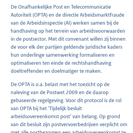
e
De Onafhankelijke Post en Telecommunicatie
:
3
Autoriteit (OPTA) en de directie Arbeidsmarktfraude
8
van de Arbeidsinspectie (AI) werken samen bij de
4
handhaving op het terrein van arbeidsvoorwaarden
K
in de postsector. Met dit convenant willen zij binnen
b
de voor elk der partijen geldende juridische kaders
hun onderlinge samenwerking formaliseren en
optimaliseren ten einde de rechtshandhaving
doeltreffender en doelmatiger te maken.
De OPTA is o.a. belast met het toezicht op de
naleving van de Postwet 2009 en de daarop
gebaseerde regelgeving. Voor dit protocol is de rol
van OPTA bij het ‘Tijdelijk besluit
arbeidsovereenkomst post’ van belang. Op grond
van dit besluit zijn postvervoerbedrijven verplicht om
met alle postbezorgers een arbeidsovereenkomst te