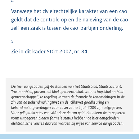
4
Vanwege het civielrechtelijke karakter van een cao
geldt dat de controle op en de naleving van de cao
zelf een zaak is tussen de cao-partijen onderling.
5
Zie in dit kader
StCrt 2007, nr. 84
.
Disclaimer
De hier aangeboden pdf-bestanden van het Staatsblad, Staatscourant,
Tractatenblad, provinciaal blad, gemeenteblad, waterschapsblad en blad
gemeenschappelijke regeling vormen de formele bekendmakingen in de
zin van de Bekendmakingswet en de Rijkswet goedkeuring en
bekendmaking verdragen voor zover ze na 1 juli 2009 zijn uitgegeven.
Voor pdf-publicaties van vóór deze datum geldt dat alleen de in papieren
vorm uitgegeven bladen formele status hebben; de hier aangeboden
elektronische versies daarvan worden bij wijze van service aangeboden.