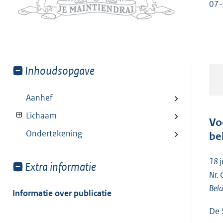
07
Toon
Inhoudsopgave
meer
van:
Aanhef
Lichaam
Vo
Ondertekening
be
18 j
Toon
Extra informatie
Nr.
meer
Bela
van:
Informatie over publicatie
De 