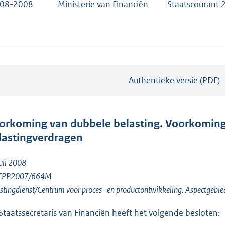
-08-2008
Ministerie van Financiën
Staatscourant 
Authentieke versie (PDF)
b
e
s
t
orkoming van dubbele belasting. Voorkoming
a
lastingverdragen
n
d
uli 2008
s
 CPP2007/664M
g
stingdienst/Centrum voor proces- en productontwikkeling. Aspectgebied
r
Staatssecretaris van Financiën heeft het volgende besloten:
o