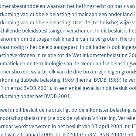
omensbestanddelen waarvan het heffingsrecht op basis van e
rkoming van dubbele belasting primair aan een ander land i
rkoming van dubbele belasting. Over de (technische) wijze va
schillende beleidsbeslissingen verschenen. In dit besluit is 
enomen om de toegankelijkheid ervan te vergroten. Hierbij 
waar nodig is het beleid aangepast. In dit kader is ook ing
astingverdragen in relatie tot de Wet inkomstenbelasting 20
tematiek en de terminologie van de Nederlandse belastingwe
omensboxen, waarbij elk van de drie boxen zijn eigen grondsl
rkoming dubbele belasting 1989 (hierna: BVDB 1989) te ver
1 (hierna: BVDB 2001). In een enkel geval is in dit beslui
rkoming onder het BVDB 2001.
wel in dit besluit de nadruk ligt op de inkomstenbelasting, 
nootschapsbelasting (zie ook de syllabus Vrijstelling, Verrek
rnaar wordt verwezen in het besluit van 13 april 2004, nr
luit van 21 januari 2004, nr. IFZ2003/558M, BNB 2004/134,