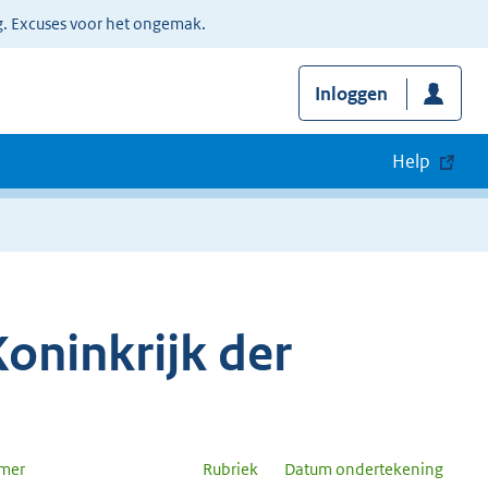
g. Excuses voor het ongemak.
Inloggen
Help
oninkrijk der
mer
Rubriek
Datum ondertekening