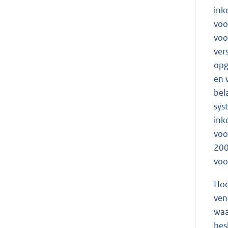
ink
voo
voo
ver
opg
en 
bel
sys
ink
voo
200
voo
Hoe
ven
waa
bes