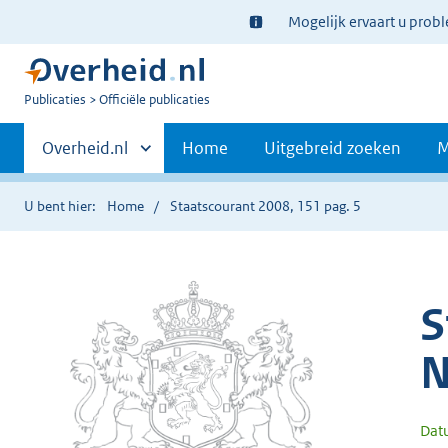
Ter
Mogelijk ervaart u prob
informatie:
U
Publicaties
Officiële publicaties
bent
Primaire
nu
Andere
Overheid.nl
Home
Uitgebreid zoeken
M
hier:
sites
navigatie
binnen
U bent hier:
Home
Staatscourant 2008, 151 pag. 5
S
N
Dat