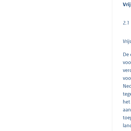
Vrij
2.1
Vrij
De 
voo
ver
voo
Ned
teg
het
aan
toe
lan