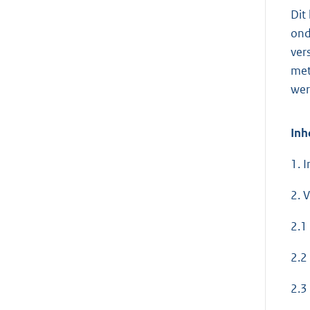
Dit
ond
ver
met
wer
Inh
1. I
2. V
2.1
2.2
2.3