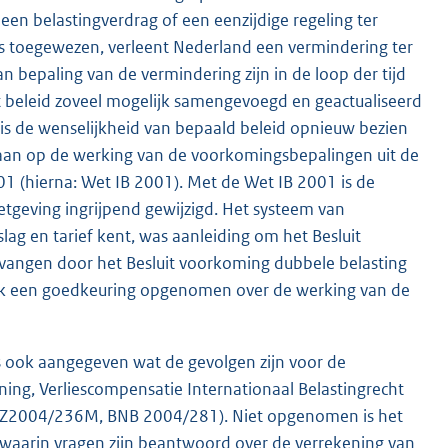
en belastingverdrag of een eenzijdige regeling ter
s toegewezen, verleent Nederland een vermindering ter
n bepaling van de vermindering zijn in de loop der tijd
het beleid zoveel mogelijk samengevoegd en geactualiseerd
is de wenselijkheid van bepaald beleid opnieuw bezien
egaan op de werking van de voorkomingsbepalingen uit de
01 (hierna: Wet IB 2001). Met de Wet IB 2001 is de
tgeving ingrijpend gewijzigd. Het systeem van
ag en tarief kent, was aanleiding om het Besluit
vangen door het Besluit voorkoming dubbele belasting
t ook een goedkeuring opgenomen over de werking van de
is ook aangegeven wat de gevolgen zijn voor de
ening, Verliescompensatie Internationaal Belastingrecht
. IFZ2004/236M, BNB 2004/281). Niet opgenomen is het
 waarin vragen zijn beantwoord over de verrekening van