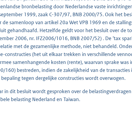
tenlandse bronbelasting door Nederlandse vaste inrichtingen
september 1999, zaak C-307/97, BNB 2000/75. Ook het beslu
r de samenloop van artikel 20a Wet VPB 1969 en de stallingsr
luit gehandhaafd. Hetzelfde geldt voor het besluit over de to
ember 2006, nr. IFZ2006/1016, BNB 2007/52) . De ‘tax spari
relatie met de gezamenlijke methode, niet behandeld. Ond
se-constructies (het uit elkaar trekken in verschillende ve
rmee samenhangende kosten (rente), waarvan sprake was in 
0/160) bestreden, indien de zakelijkheid van de transacties
 bepaling tegen dergelijke constructies wordt overwogen.
r in dit besluit wordt gesproken over de belastingverdrag
bele belasting Nederland en Taiwan.