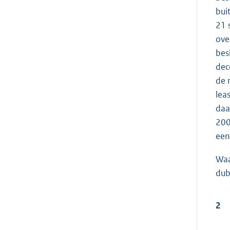
bui
21 
ove
bes
dec
de 
lea
daa
200
een
Waa
dub
2