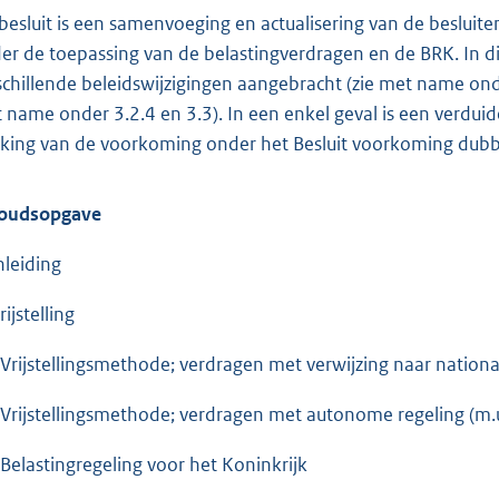
o
 besluit is een samenvoeging en actualisering van de besluit
t
er de toepassing van de belastingverdragen en de BRK. In dit 
t
schillende beleidswijzigingen aangebracht (zie met name on
e
 name onder 3.2.4 en 3.3). In een enkel geval is een verdui
:
king van de voorkoming onder het Besluit voorkoming dubbel
1
5
oudsopgave
4
nleiding
b
rijstelling
 Vrijstellingsmethode; verdragen met verwijzing naar nation
 Vrijstellingsmethode; verdragen met autonome regeling (m.u
 Belastingregeling voor het Koninkrijk