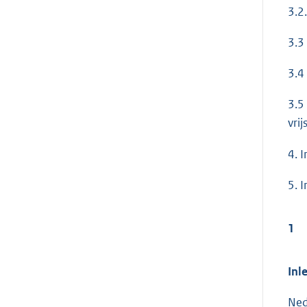
3.2
3.3
3.4
3.5
vri
4. 
5. 
1
Inl
Ned