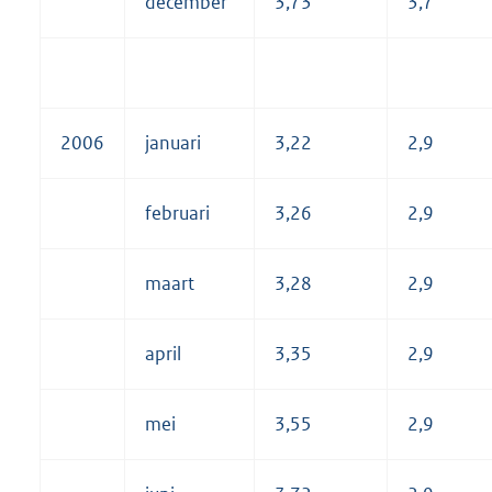
december
3,73
3,7
2006
januari
3,22
2,9
februari
3,26
2,9
maart
3,28
2,9
april
3,35
2,9
mei
3,55
2,9