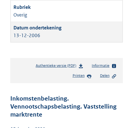
Overig
13-12-2006
Authentieke versie (PDF)
b
Informatie
e
Printen
Delen
s
t
a
n
Inkomstenbelasting.
d
Vennootschapsbelasting. Vaststelling
s
marktrente
g
r
o