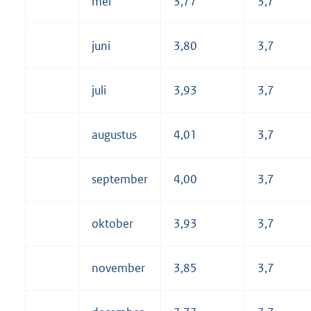
mei
3,77
3,7
juni
3,80
3,7
juli
3,93
3,7
augustus
4,01
3,7
september
4,00
3,7
oktober
3,93
3,7
november
3,85
3,7