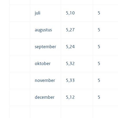
juli
5,10
5
augustus
5,27
5
september
5,24
5
oktober
5,32
5
november
5,33
5
december
5,12
5