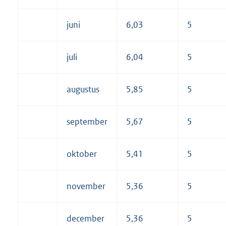
juni
6,03
5
juli
6,04
5
augustus
5,85
5
september
5,67
5
oktober
5,41
5
november
5,36
5
december
5,36
5