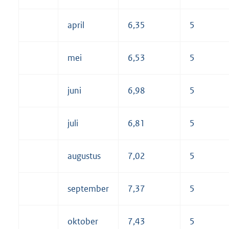
april
6,35
5
mei
6,53
5
juni
6,98
5
juli
6,81
5
augustus
7,02
5
september
7,37
5
oktober
7,43
5