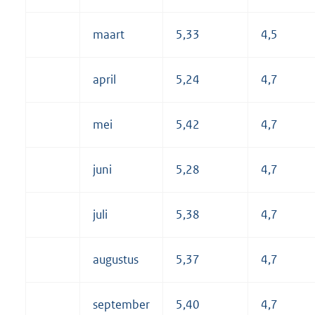
maart
5,33
4,5
april
5,24
4,7
mei
5,42
4,7
juni
5,28
4,7
juli
5,38
4,7
augustus
5,37
4,7
september
5,40
4,7