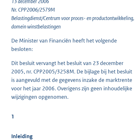
13 december 2006
o
Nr. CPP2006/2579M
t
t
Belastingdienst/Centrum voor proces- en productontwikkeling,
e
domein winstbelastingen
:
4
De Minister van Financiën heeft het volgende
5
besloten:
K
b
Dit besluit vervangt het besluit van 23 december
2005, nr. CPP2005/3258M. De bijlage bij het besluit
is aangevuld met de gegevens inzake de marktrente
voor het jaar 2006. Overigens zijn geen inhoudelijke
wijzigingen opgenomen.
1
Inleiding