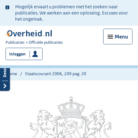
Ter
Mogelijk ervaart u problemen met het zoeken naar
informatie:
publicaties. We werken aan een oplossing. Excuses voor
het ongemak.
Menu
U
Publicaties
Officiële publicaties
bent
Inloggen
nu
hier:
Home
Staatscourant 2006, 249 pag. 20