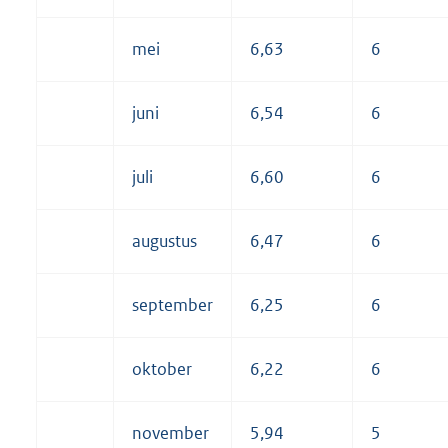
mei
6,63
6
juni
6,54
6
juli
6,60
6
augustus
6,47
6
september
6,25
6
oktober
6,22
6
november
5,94
5