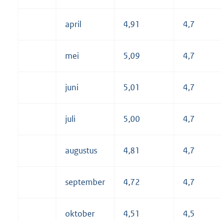
april
4,91
4,7
mei
5,09
4,7
juni
5,01
4,7
juli
5,00
4,7
augustus
4,81
4,7
september
4,72
4,7
oktober
4,51
4,5