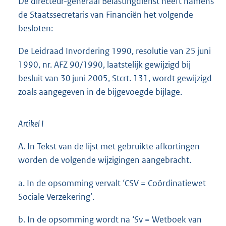
De directeur-generaal Belastingdienst heeft namens
e
:
de Staatssecretaris van Financiën het volgende
1
besloten:
0
3
De Leidraad Invordering 1990, resolutie van 25 juni
K
1990, nr. AFZ 90/1990, laatstelijk gewijzigd bij
b
besluit van 30 juni 2005, Stcrt. 131, wordt gewijzigd
zoals aangegeven in de bijgevoegde bijlage.
Artikel I
A. In Tekst van de lijst met gebruikte afkortingen
worden de volgende wijzigingen aangebracht.
a. In de opsomming vervalt ‘CSV = Coördinatiewet
Sociale Verzekering’.
b. In de opsomming wordt na ‘Sv = Wetboek van