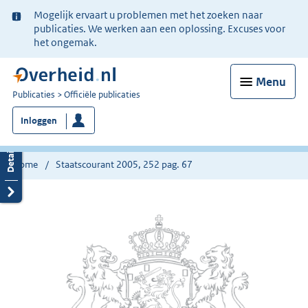
Ter
Mogelijk ervaart u problemen met het zoeken naar
informatie:
publicaties. We werken aan een oplossing. Excuses voor
het ongemak.
Menu
U
Publicaties
Officiële publicaties
bent
Inloggen
nu
hier:
Home
Staatscourant 2005, 252 pag. 67