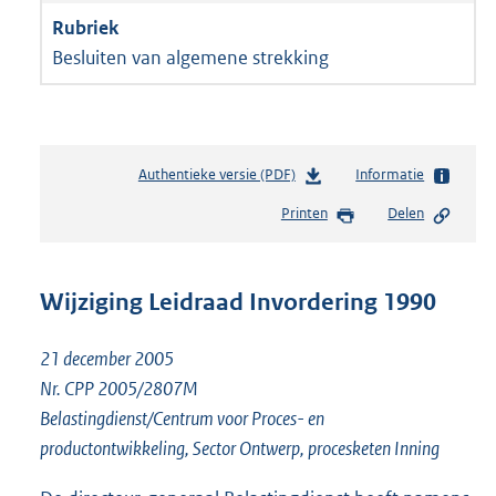
Besluiten van algemene strekking
Authentieke versie (PDF)
b
Informatie
e
Printen
Delen
s
t
a
n
Wijziging Leidraad Invordering 1990
d
s
21 december 2005
g
r
Nr. CPP 2005/2807M
o
Belastingdienst/Centrum voor Proces- en
o
productontwikkeling, Sector Ontwerp, procesketen Inning
t
t