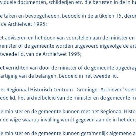
ividuele documenten, schilderijen etc. die berusten in de i
de taken en bevoegdheden, bedoeld in de artikelen 15, derde l
 de Archiefwet 1995;
het adviseren en het doen van voorstellen aan de minister 
minister of de gemeente worden uitgevoerd ingevolge de artike
 tweede lid, van de Archiefwet 1995;
het verrichten van door de minister of de gemeente opgedr
artiging van de belangen, bedoeld in het tweede lid.
Het Regionaal Historisch Centrum `Groninger Archieven' voert
ede lid, het archiefbeleid van de minister en de gemeente m
De minister en de gemeente kunnen met het Regionaal Histo
r de wijze waarop invulling wordt gegeven aan de in het d
De minister en de gemeente kunnen gezamenlijk algemene a