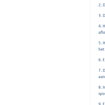
2. 
3. 
4. 
afl
5. 
het
6. 
7. 
aan
8. 
spo
9. 