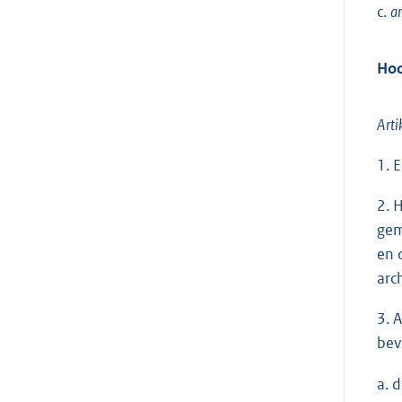
c.
ar
Hoo
Arti
1. 
2. 
gem
en 
arc
3. 
bev
a. 