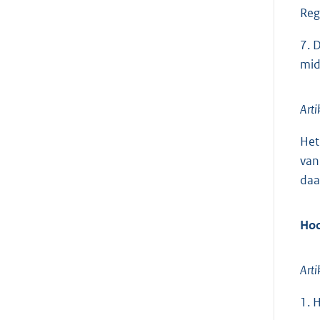
Reg
7. 
mid
Arti
Het
van
daa
Hoo
Arti
1. 