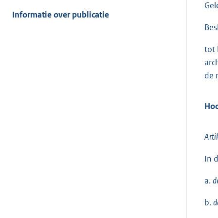
meer
Gel
van:
Informatie over publicatie
Bes
tot
arc
de 
Hoo
Arti
In 
a.
d
b.
d