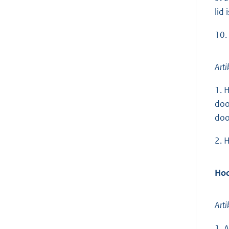
lid
10.
Arti
1. 
doo
doo
2. 
Hoo
Arti
1. 