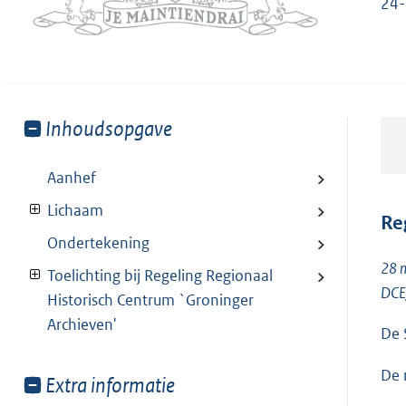
24
Toon
Inhoudsopgave
meer
van:
Aanhef
Lichaam
Re
Ondertekening
28 
Toelichting bij Regeling Regionaal
DCE
Historisch Centrum `Groninger
Archieven'
De 
De 
Toon
Extra informatie