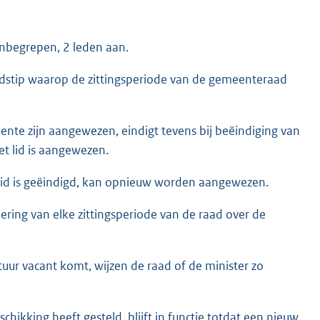
 inbegrepen, 2 leden aan.
ijdstip waarop de zittingsperiode van de gemeenteraad
nte zijn aangewezen, eindigt tevens bij beëindiging van
t lid is aangewezen.
 lid is geëindigd, kan opnieuw worden aangewezen.
dering van elke zittingsperiode van de raad over de
tuur vacant komt, wijzen de raad of de minister zo
chikking heeft gesteld, blijft in functie totdat een nieuw