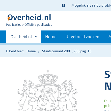
Ter
Mogelijk ervaart u prob
informatie:
U
Publicaties
Officiële publicaties
bent
Primaire
nu
Andere
Overheid.nl
Home
Uitgebreid zoeken
M
hier:
sites
navigatie
binnen
U bent hier:
Home
Staatscourant 2001, 206 pag. 16
S
N
Dat
publ