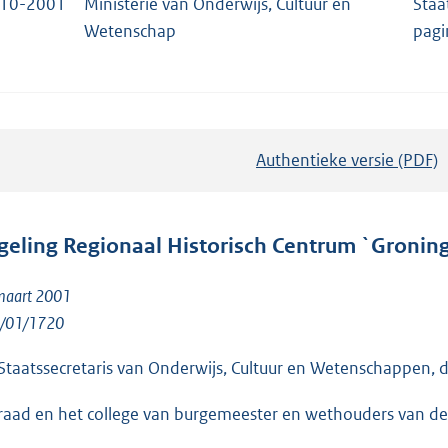
-10-2001
Ministerie van Onderwijs, Cultuur en
Staa
Wetenschap
pagi
Authentieke versie (PDF)
b
e
s
t
geling Regionaal Historisch Centrum `Groning
a
n
maart 2001
d
/01/1720
s
Staatssecretaris van Onderwijs, Cultuur en Wetenschappen, dr
g
r
raad en het college van burgemeester en wethouders van d
o