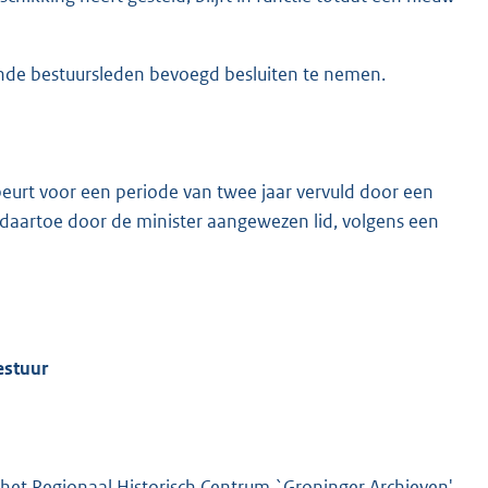
rende bestuursleden bevoegd besluiten te nemen.
beurt voor een periode van twee jaar vervuld door een
daartoe door de minister aangewezen lid, volgens een
estuur
 het Regionaal Historisch Centrum `Groninger Archieven'