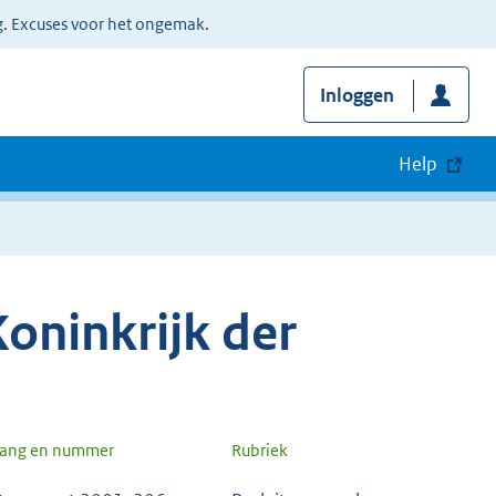
g. Excuses voor het ongemak.
Inloggen
Help
oninkrijk der
gang en nummer
Rubriek