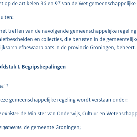
o
et op de artikelen 96 en 97 van de Wet gemeenschappelijke 
t
luiten:
t
e
 het treffen van de navolgende gemeenschappelijke regeling 
:
hiefbescheiden en collecties, die berusten in de gemeenteli
5
rijksarchiefbewaarplaats in de provincie Groningen, beheert.
9
fdstuk I. Begripsbepalingen
b
kel 1
deze gemeenschappelijke regeling wordt verstaan onder:
e minister:
de Minister van Onderwijs, Cultuur en Wetenschap
e gemeente:
de gemeente Groningen;