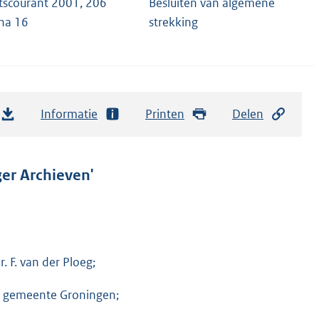
tscourant 2001, 206
Besluiten van algemene
na 16
strekking
Informatie
Printen
Delen
er Archieven'
. F. van der Ploeg;
e gemeente Groningen;