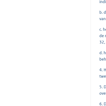
ind
b. 
van
c. 
de 
32,
d. 
beh
4. 
twe
5. 
ove
6. 