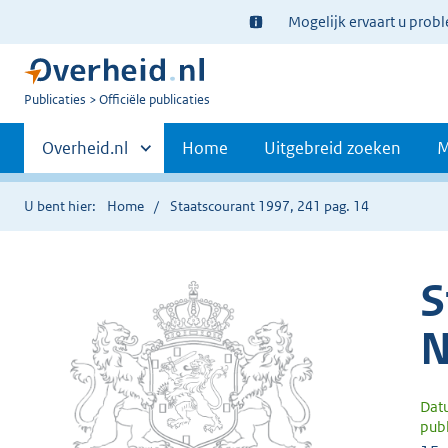
Ter
Mogelijk ervaart u prob
informatie:
U
Publicaties
Officiële publicaties
bent
Primaire
nu
Andere
Overheid.nl
Home
Uitgebreid zoeken
M
hier:
sites
navigatie
binnen
U bent hier:
Home
Staatscourant 1997, 241 pag. 14
S
N
Dat
publ