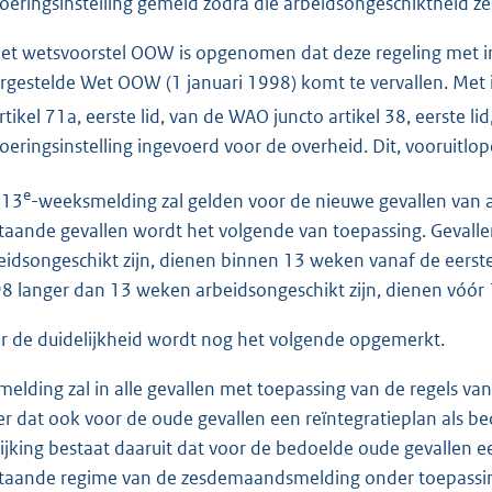
voeringsinstelling gemeld zodra die arbeidsongeschiktheid 
het wetsvoorstel OOW is opgenomen dat deze regeling met in
rgestelde Wet OOW (1 januari 1998) komt te vervallen. Met 
artikel 71a, eerste lid, van de WAO juncto artikel 38, eerste
voeringsinstelling ingevoerd voor de overheid. Dit, vooruitl
e
 13
-weeksmelding zal gelden voor de nieuwe gevallen van 
taande gevallen wordt het volgende van toepassing. Gevalle
eidsongeschikt zijn, dienen binnen 13 weken vanaf de eerste
8 langer dan 13 weken arbeidsongeschikt zijn, dienen vóór
r de duidelijkheid wordt nog het volgende opgemerkt.
melding zal in alle gevallen met toepassing van de regels v
r dat ook voor de oude gevallen een reïntegratieplan als 
ijking bestaat daaruit dat voor de bedoelde oude gevallen een
taande regime van de zesdemaandsmelding onder toepassing