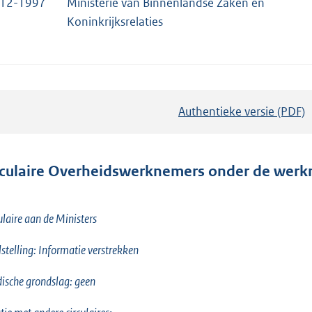
-12-1997
Ministerie van Binnenlandse Zaken en
Koninkrijksrelaties
Authentieke versie (PDF)
b
e
s
t
rculaire Overheidswerknemers onder de wer
a
n
ulaire aan de Ministers
d
s
stelling: Informatie verstrekken
g
r
dische grondslag: geen
o