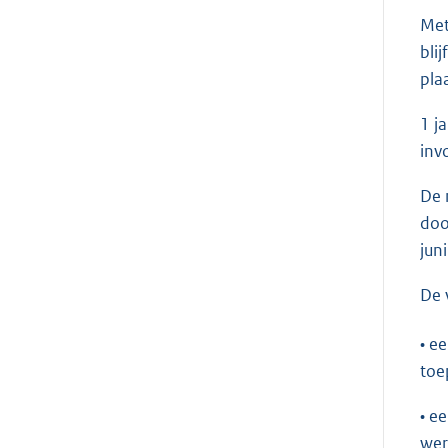
Met
bli
pla
1 j
inv
De 
doo
jun
De 
• e
toe
• e
wer