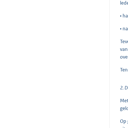
led
• h
• n
Tev
van
ove
Ten
2. 
Met
gel
Op 