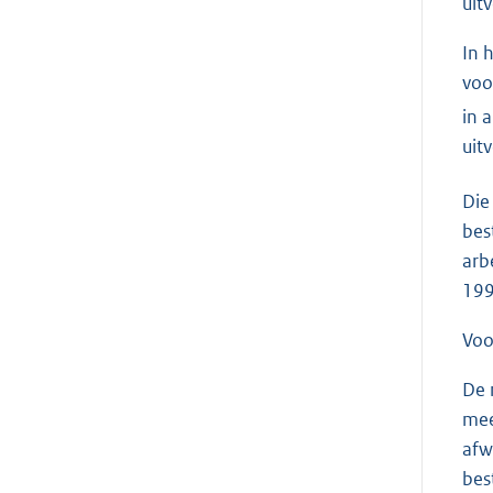
uit
In 
voo
in 
uit
Die
bes
arb
199
Voo
De 
mee
afw
bes