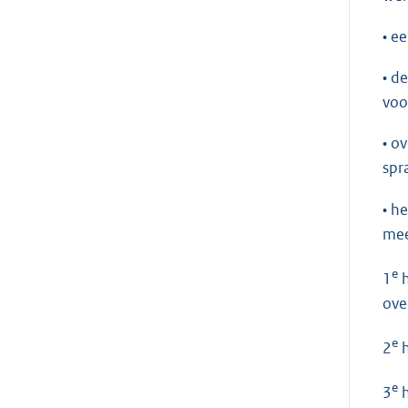
• e
• d
voo
• o
spr
• h
mee
e
1
h
ove
e
2
h
e
3
h