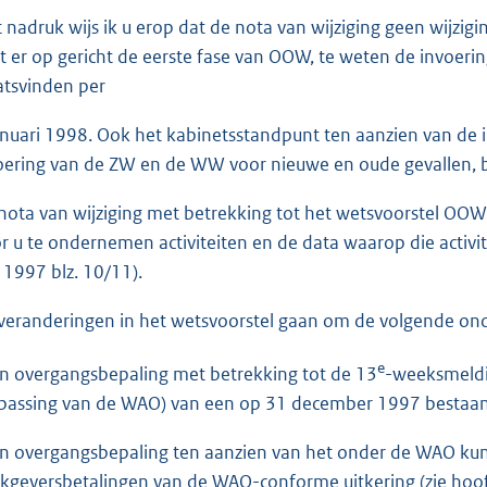
 nadruk wijs ik u erop dat de nota van wijziging geen wijzigi
jft er op gericht de eerste fase van OOW, te weten de invoer
atsvinden per
anuari 1998. Ook het kabinetsstandpunt ten aanzien van de 
oering van de ZW en de WW voor nieuwe en oude gevallen, bl
nota van wijziging met betrekking tot het wetsvoorstel OOW v
r u te ondernemen activiteiten en de data waarop die activite
i 1997 blz. 10/11).
veranderingen in het wetsvoorstel gaan om de volgende on
e
en overgangsbepaling met betrekking tot de 13
-weeksmeldin
passing van de WAO) van een op 31 december 1997 bestaand 
en overgangsbepaling ten aanzien van het onder de WAO k
kgeversbetalingen van de WAO-conforme uitkering (zie hoof