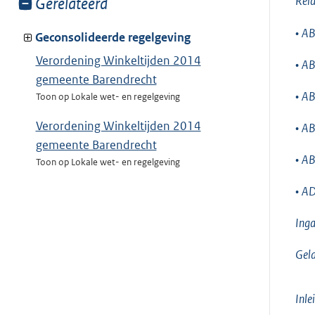
Rela
Toon
Gerelateerd
meer
•
AB
van:
Geconsolideerde regelgeving
Verordening Winkeltijden 2014
•
AB
gemeente Barendrecht
•
AB
Toon op Lokale wet- en regelgeving
Verordening Winkeltijden 2014
•
AB
gemeente Barendrecht
•
AB
Toon op Lokale wet- en regelgeving
•
AD
Inga
Geld
Inl