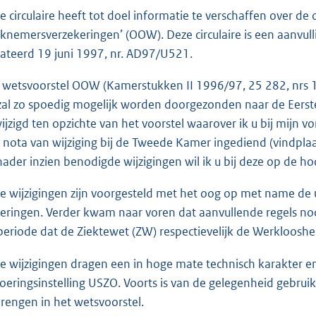
e circulaire heeft tot doel informatie te verschaffen over d
knemersverzekeringen’ (OOW). Deze circulaire is een aanvulli
ateerd 19 juni 1997, nr. AD97/U521.
 wetsvoorstel OOW (Kamerstukken II 1996/97, 25 282, nrs 
zal zo spoedig mogelijk worden doorgezonden naar de Eerste
ijzigd ten opzichte van het voorstel waarover ik u bij mijn vo
 nota van wijziging bij de Tweede Kamer ingediend (vindplaa
 nader inzien benodigde wijzigingen wil ik u bij deze op de h
e wijzigingen zijn voorgesteld met het oog op met name de u
keringen. Verder kwam naar voren dat aanvullende regels n
periode dat de Ziektewet (ZW) respectievelijk de Werkloosh
e wijzigingen dragen een in hoge mate technisch karakter en
voeringsinstelling USZO. Voorts is van de gelegenheid gebru
brengen in het wetsvoorstel.