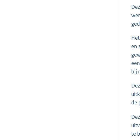
Dez
wer
ged
Het
en 
gew
een
bij
Dez
uit
de 
Dez
uit
te 