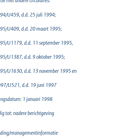
tie met andere circulaires:
o
t
94/U459, d.d. 25 juli 1994;
t
e
95/U409, d.d. 20 maart 1995;
:
95/U1179, d.d. 11 september 1995,
4
0
95/U1387, d.d. 9 oktober 1995;
b
95/U1630, d.d. 13 november 1995 en
97/U521, d.d. 19 juni 1997
ngsdatum: 1 januari 1998
ig tot: nadere berichtgeving
eiding/managementinformatie