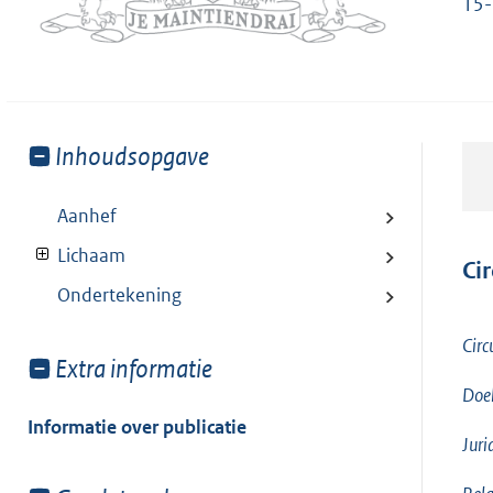
15
Toon
Inhoudsopgave
meer
van:
Aanhef
Lichaam
Ci
Ondertekening
Circ
Toon
Extra informatie
meer
Doel
van:
Informatie over publicatie
Juri