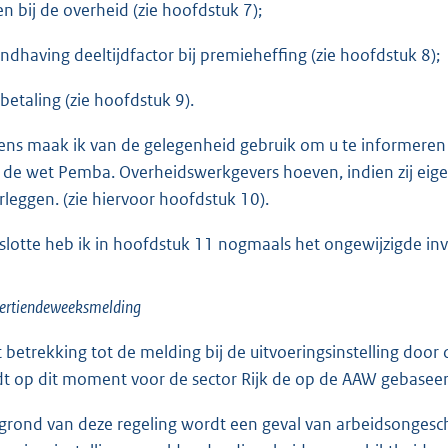
en bij de overheid (zie hoofdstuk 7);
andhaving deeltijdfactor bij premieheffing (zie hoofdstuk 8);
abetaling (zie hoofdstuk 9).
ens maak ik van de gelegenheid gebruik om u te informeren 
 de wet Pemba. Overheidswerkgevers hoeven, indien zij eige
rleggen. (zie hiervoor hoofdstuk 10).
slotte heb ik in hoofdstuk 11 nogmaals het ongewijzigde i
Dertiendeweeksmelding
 betrekking tot de melding bij de uitvoeringsinstelling doo
dt op dit moment voor de sector Rijk de op de AAW gebaseer
grond van deze regeling wordt een geval van arbeidsongesc