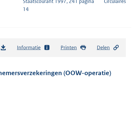
Staatscourant 1997, 241 pagina
Circulaires
14
Informatie
Printen
Delen
knemersverzekeringen (OOW-operatie)