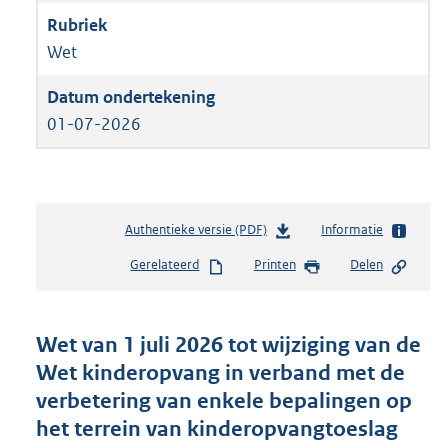
Wet
01-07-2026
Authentieke versie (PDF)
b
Informatie
e
Gerelateerd
Printen
Delen
s
t
a
n
Wet van 1 juli 2026 tot wijziging van de
d
Wet kinderopvang in verband met de
s
verbetering van enkele bepalingen op
g
r
het terrein van kinderopvangtoeslag
o