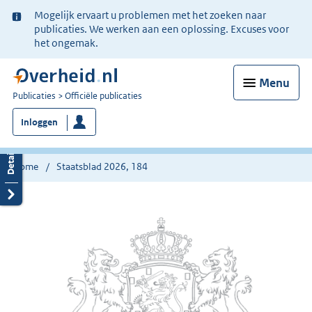
Ter
Mogelijk ervaart u problemen met het zoeken naar
informatie:
publicaties. We werken aan een oplossing. Excuses voor
het ongemak.
Menu
U
Publicaties
Officiële publicaties
bent
Inloggen
nu
hier:
Home
Staatsblad 2026, 184