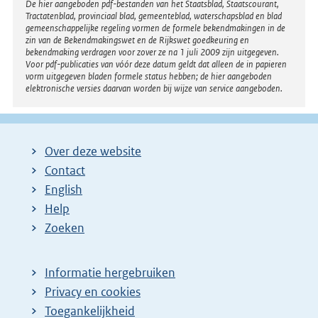
Disclaimer
De hier aangeboden pdf-bestanden van het Staatsblad, Staatscourant,
Tractatenblad, provinciaal blad, gemeenteblad, waterschapsblad en blad
gemeenschappelijke regeling vormen de formele bekendmakingen in de
zin van de Bekendmakingswet en de Rijkswet goedkeuring en
bekendmaking verdragen voor zover ze na 1 juli 2009 zijn uitgegeven.
Voor pdf-publicaties van vóór deze datum geldt dat alleen de in papieren
vorm uitgegeven bladen formele status hebben; de hier aangeboden
elektronische versies daarvan worden bij wijze van service aangeboden.
Over deze website
Contact
English
Help
Zoeken
Informatie hergebruiken
Privacy en cookies
Toegankelijkheid