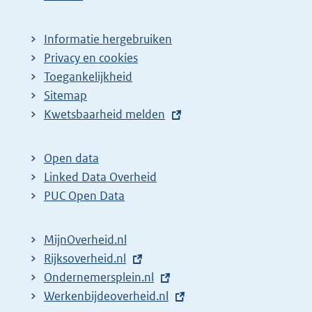
Informatie hergebruiken
Privacy en cookies
Toegankelijkheid
Sitemap
E
Kwetsbaarheid melden
x
t
Open data
e
Linked Data Overheid
r
PUC Open Data
n
e
MijnOverheid.nl
l
E
Rijksoverheid.nl
i
x
E
Ondernemersplein.nl
n
t
x
E
Werkenbijdeoverheid.nl
k