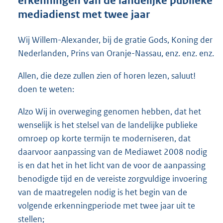
erkenningen van de landelijke publieke
o
mediadienst met twee jaar
o
t
t
Wij Willem-Alexander, bij de gratie Gods, Koning der
e
Nederlanden, Prins van Oranje-Nassau, enz. enz. enz.
:
4
Allen, die deze zullen zien of horen lezen, saluut!
2
doen te weten:
K
b
Alzo Wij in overweging genomen hebben, dat het
wenselijk is het stelsel van de landelijke publieke
omroep op korte termijn te moderniseren, dat
daarvoor aanpassing van de Mediawet 2008 nodig
is en dat het in het licht van de voor de aanpassing
benodigde tijd en de vereiste zorgvuldige invoering
van de maatregelen nodig is het begin van de
volgende erkenningperiode met twee jaar uit te
stellen;