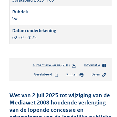
Wet
02-07-2025
Authentieke versie (PDF)
b
Informatie
e
Gerelateerd
Printen
Delen
s
t
a
n
Wet van 2 juli 2025 tot wijziging van de
d
Mediawet 2008 houdende verlenging
s
van de lopende concessie en
g
r