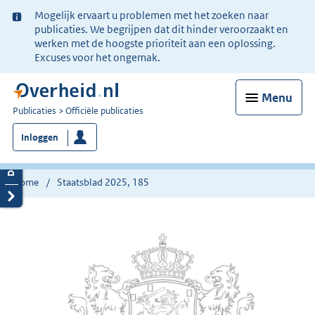
Ter
Mogelijk ervaart u problemen met het zoeken naar
informatie:
publicaties. We begrijpen dat dit hinder veroorzaakt en
werken met de hoogste prioriteit aan een oplossing.
Excuses voor het ongemak.
Menu
U
Publicaties
Officiële publicaties
bent
Inloggen
nu
hier:
Home
Staatsblad 2025, 185