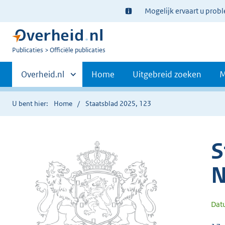
Ter
Mogelijk ervaart u prob
informatie:
U
Publicaties
Officiële publicaties
bent
Primaire
nu
Andere
Overheid.nl
Home
Uitgebreid zoeken
M
hier:
sites
navigatie
binnen
U bent hier:
Home
Staatsblad 2025, 123
S
N
Dat