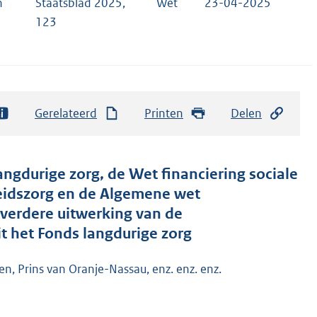
n
Staatsblad 2025,
Wet
23-04-2025
123
Gerelateerd
Printen
Delen
angdurige zorg, de Wet financiering sociale
eidszorg en de Algemene wet
 verdere uitwerking van de
 het Fonds langdurige zorg
n, Prins van Oranje-Nassau, enz. enz. enz.