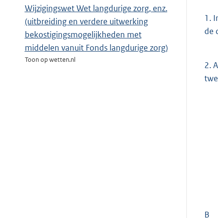
Wijzigingswet Wet langdurige zorg, enz.
1.
I
(uitbreiding en verdere uitwerking
de 
bekostigingsmogelijkheden met
middelen vanuit Fonds langdurige zorg)
Toon op wetten.nl
2.
A
twe
B