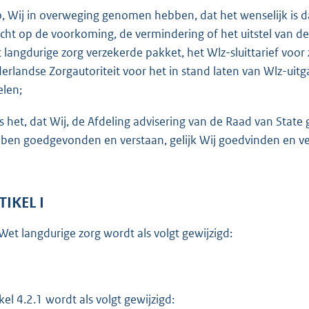
o
o, Wij in overweging genomen hebben, dat het wenselijk is
t
icht op de voorkoming, de vermindering of het uitstel van d
t
 langdurige zorg verzekerde pakket, het Wlz-sluittarief voo
e
erlandse Zorgautoriteit voor het in stand laten van Wlz-uit
:
elen;
5
6
is het, dat Wij, de Afdeling advisering van de Raad van Sta
K
ben goedgevonden en verstaan, gelijk Wij goedvinden en ver
b
TIKEL I
Wet langdurige zorg wordt als volgt gewijzigd:
ikel 4.2.1 wordt als volgt gewijzigd: