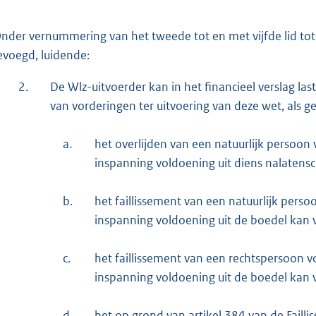
nder vernummering van het tweede tot en met vijfde lid tot 
evoegd, luidende:
2.
De Wlz-uitvoerder kan in het financieel verslag 
van vorderingen ter uitvoering van deze wet, als g
a.
het overlijden van een natuurlijk persoon 
inspanning voldoening uit diens nalatensc
b.
het faillissement van een natuurlijk perso
inspanning voldoening uit de boedel kan v
c.
het faillissement van een rechtspersoon v
inspanning voldoening uit de boedel kan v
d.
het op grond van artikel 384 van de Fail