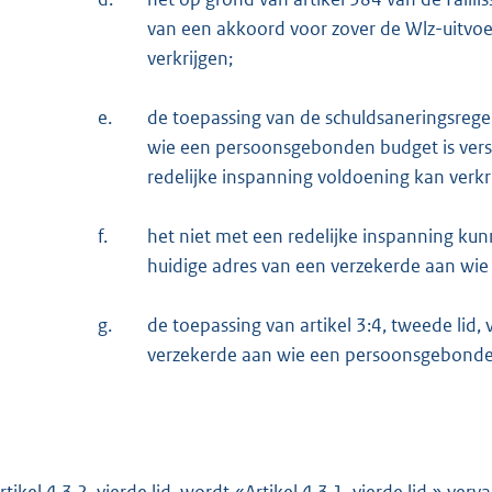
van een akkoord voor zover de Wlz-uitvoe
verkrijgen;
e.
de toepassing van de schuldsaneringsrege
wie een persoonsgebonden budget is verst
redelijke inspanning voldoening kan verkr
f.
het niet met een redelijke inspanning kun
huidige adres van een verzekerde aan wie
g.
de toepassing van artikel 3:4, tweede lid
verzekerde aan wie een persoonsgebonden
rtikel 4.3.2, vierde lid, wordt «Artikel 4.3.1, vierde lid,» verv