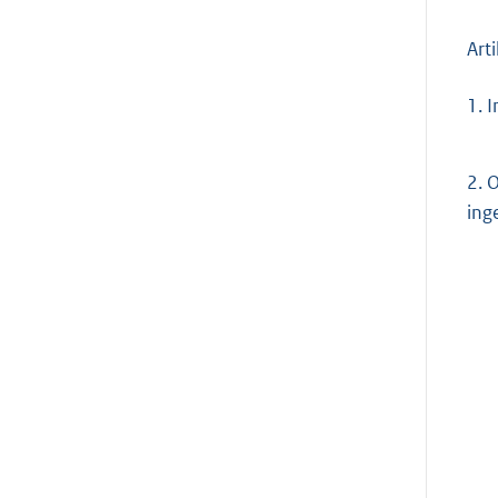
Art
1.
I
2.
O
ing