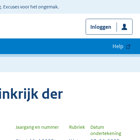
g. Excuses voor het ongemak.
Inloggen
Help
nkrijk der
Jaargang en nummer
Rubriek
Datum
ondertekening