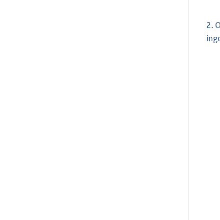
2.
O
ing