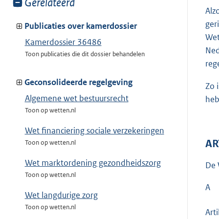
Toon
Gerelateerd
Alz
meer
ger
van:
Publicaties over kamerdossier
Wet
Kamerdossier 36486
Ned
Toon publicaties die dit dossier behandelen
reg
Geconsolideerde regelgeving
Zo 
Algemene wet bestuursrecht
heb
Toon op wetten.nl
Wet financiering sociale verzekeringen
AR
Toon op wetten.nl
Wet marktordening gezondheidszorg
De 
Toon op wetten.nl
A
Wet langdurige zorg
Toon op wetten.nl
Art