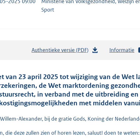
05-2025 09:00
Ministerie van Volksgezondheid, Welzijn e
Sport
Authentieke versie (PDF)
b
Informatie
e
s
t
t van 23 april 2025 tot wijziging van de Wet l
a
rzekeringen, de Wet marktordening gezondh
n
stuursrecht, in verband met de uitbreiding en
d
kostigingsmogelijkheden met middelen vanuit
s
g
 Willem-Alexander, bij de gratie Gods, Koning der Nederlande
r
en, die deze zullen zien of horen lezen, saluut! doen te weten:
o