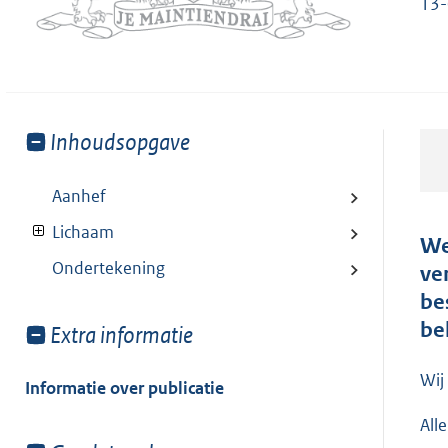
13-
Toon
Inhoudsopgave
meer
van:
Aanhef
Lichaam
We
Ondertekening
ve
be
be
Toon
Extra informatie
meer
van:
Wij
Informatie over publicatie
All