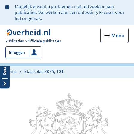
Ter
Mogelijk ervaart u problemen met het zoeken naar
informatie:
publicaties. We werken aan een oplossing. Excuses voor
het ongemak.
Menu
U
Publicaties
Officiële publicaties
bent
Inloggen
nu
hier:
Home
Staatsblad 2025, 101