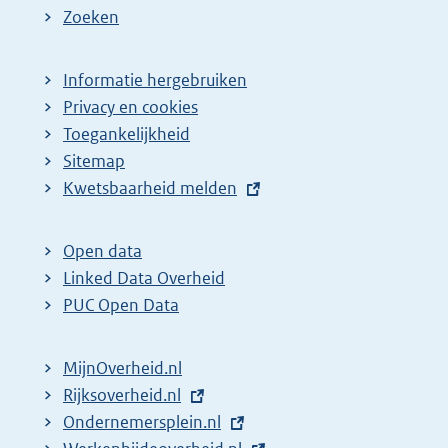
Zoeken
Informatie hergebruiken
Privacy en cookies
Toegankelijkheid
Sitemap
E
Kwetsbaarheid melden
x
t
Open data
e
Linked Data Overheid
r
PUC Open Data
n
e
MijnOverheid.nl
l
E
Rijksoverheid.nl
i
x
E
Ondernemersplein.nl
n