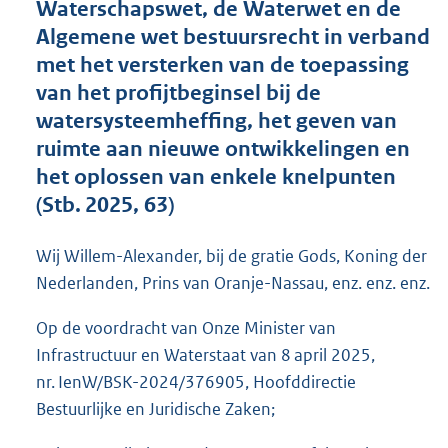
Waterschapswet, de Waterwet en de
o
Algemene wet bestuursrecht in verband
t
t
met het versterken van de toepassing
e
van het profijtbeginsel bij de
:
watersysteemheffing, het geven van
4
4
ruimte aan nieuwe ontwikkelingen en
K
het oplossen van enkele knelpunten
b
(Stb. 2025, 63)
Wij Willem-Alexander, bij de gratie Gods, Koning der
Nederlanden, Prins van Oranje-Nassau, enz. enz. enz.
Op de voordracht van Onze Minister van
Infrastructuur en Waterstaat van 8 april 2025,
nr. IenW/BSK-2024/376905, Hoofddirectie
Bestuurlijke en Juridische Zaken;