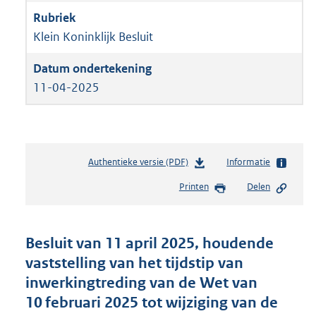
Klein Koninklijk Besluit
11-04-2025
Authentieke versie (PDF)
b
Informatie
e
Printen
Delen
s
t
a
n
Besluit van 11 april 2025, houdende
d
vaststelling van het tijdstip van
s
inwerkingtreding van de Wet van
g
r
10 februari 2025 tot wijziging van de
o