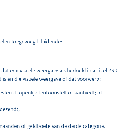
kelen toegevoegd, luidende:
at een visuele weergave als bedoeld in artikel 239,
d is en die visuele weergave of dat voorwerp:
estemd, openlijk tentoonstelt of aanbiedt; of
toezendt,
maanden of geldboete van de derde categorie.