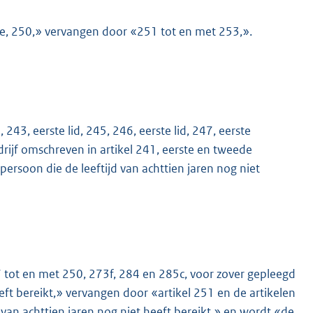
48e, 250,» vervangen door «251 tot en met 253,».
243, eerste lid, 245, 246, eerste lid, 247, eerste
drijf omschreven in artikel 241, eerste en tweede
 persoon die de leeftijd van achttien jaren nog niet
47 tot en met 250, 273f, 284 en 285c, voor zover gepleegd
eft bereikt,» vervangen door «artikel 251 en de artikelen
van achttien jaren nog niet heeft bereikt,» en wordt «de