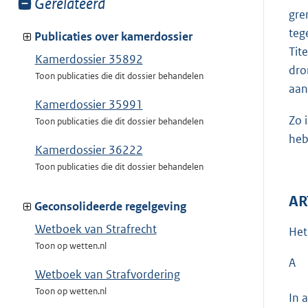
Toon
Gerelateerd
gre
meer
teg
van:
Publicaties over kamerdossier
Tit
Kamerdossier 35892
dro
Toon publicaties die dit dossier behandelen
aan
Kamerdossier 35991
Zo 
Toon publicaties die dit dossier behandelen
heb
Kamerdossier 36222
Toon publicaties die dit dossier behandelen
AR
Geconsolideerde regelgeving
Wetboek van Strafrecht
Het
Toon op wetten.nl
A
Wetboek van Strafvordering
Toon op wetten.nl
In 