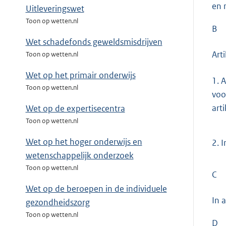
en 
Uitleveringswet
Toon op wetten.nl
B
Wet schadefonds geweldsmisdrijven
Art
Toon op wetten.nl
Wet op het primair onderwijs
1.
A
Toon op wetten.nl
voo
art
Wet op de expertisecentra
Toon op wetten.nl
Wet op het hoger onderwijs en
2.
I
wetenschappelijk onderzoek
Toon op wetten.nl
C
Wet op de beroepen in de individuele
In 
gezondheidszorg
Toon op wetten.nl
D