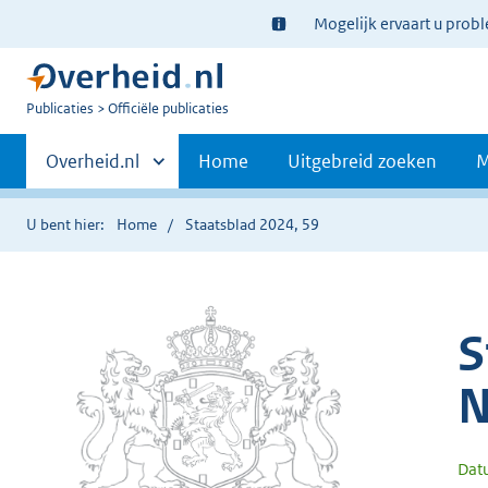
Ter
Mogelijk ervaart u prob
informatie:
U
Publicaties
Officiële publicaties
bent
Primaire
nu
Andere
Overheid.nl
Home
Uitgebreid zoeken
M
hier:
sites
navigatie
binnen
U bent hier:
Home
Staatsblad 2024, 59
S
N
Dat