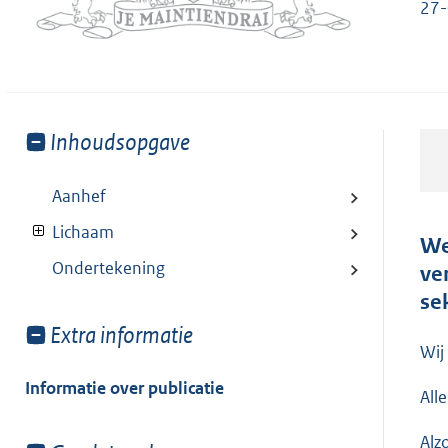
27-
Toon
Inhoudsopgave
meer
van:
Aanhef
Lichaam
We
Ondertekening
ve
se
Toon
Extra informatie
Wij
meer
van:
Informatie over publicatie
All
Alz