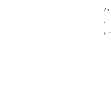
Art
J
In 