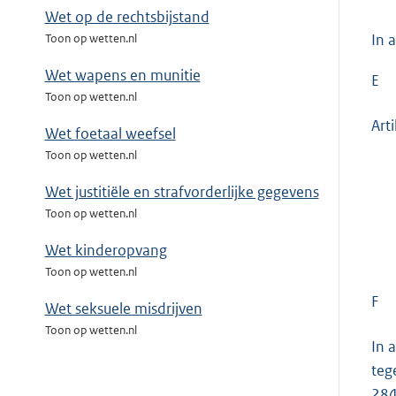
Wet op de rechtsbijstand
In 
Toon op wetten.nl
Wet wapens en munitie
E
Toon op wetten.nl
Art
Wet foetaal weefsel
Toon op wetten.nl
Wet justitiële en strafvorderlijke gegevens
Toon op wetten.nl
Wet kinderopvang
Toon op wetten.nl
F
Wet seksuele misdrijven
Toon op wetten.nl
In 
teg
284