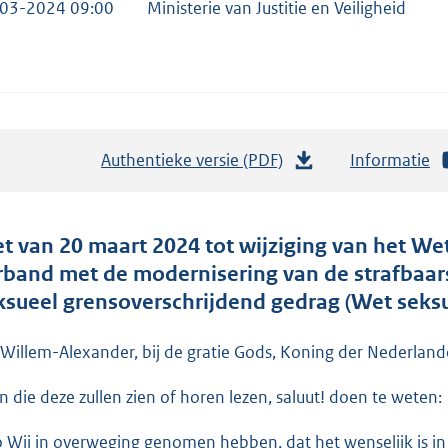
03-2024 09:00
Ministerie van Justitie en Veiligheid
Authentieke versie (PDF)
b
Informatie
e
s
t
t van 20 maart 2024 tot wijziging van het We
a
rband met de modernisering van de strafbaars
n
ksueel grensoverschrijdend gedrag (Wet seksu
d
s
 Willem-Alexander, bij de gratie Gods, Koning der Nederlande
g
en die deze zullen zien of horen lezen, saluut! doen te weten:
r
o
o Wij in overweging genomen hebben, dat het wenselijk is i