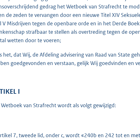
o
nsoverschrijdend gedrag het Wetboek van Strafrecht te mode
t
en de zeden te vervangen door een nieuwe Titel XIV Seksuele
t
el V Misdrijven tegen de openbare orde en in het Derde Boek i
e
nkenschap strafbaar te stellen als overtreding tegen de ope
:
tal wetten door te voeren;
7
3
is het, dat Wij, de Afdeling advisering van Raad van State 
K
ben goedgevonden en verstaan, gelijk Wij goedvinden en ver
b
TIKEL I
 Wetboek van Strafrecht wordt als volgt gewijzigd:
artikel 7, tweede lid, onder c, wordt «240b en 242 tot en 