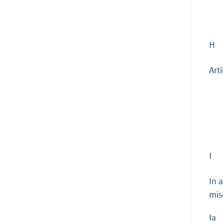
H
Art
I
In 
mis
Ia