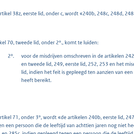
artikel 38z, eerste lid, onder c, wordt «240b, 248c, 248d, 2
ikel 70, tweede lid, onder 2°., komt te luiden:
2°.
voor de misdrijven omschreven in de artikelen 242, 
en tweede lid, 249, eerste lid, 252, 253 en het mis
lid, indien het feit is gepleegd ten aanzien van een
heeft bereikt.
artikel 71, onder 3°, wordt «de artikelen 240b, eerste lid, 2
en een persoon die de leeftijd van achttien jaren nog niet he
 en 285c, indien gepleegd tegen een persoon die de leeftijd 