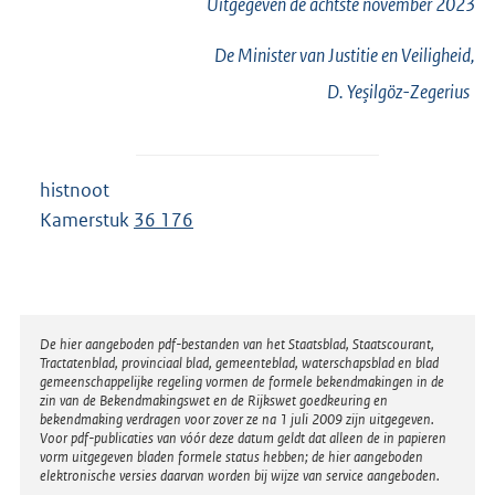
Uitgegeven de
achtste
november 2023
De Minister van Justitie en Veiligheid,
D.
Yeşilgöz-Zegerius
histnoot
Kamerstuk
36 176
Disclaimer
De hier aangeboden pdf-bestanden van het Staatsblad, Staatscourant,
Tractatenblad, provinciaal blad, gemeenteblad, waterschapsblad en blad
gemeenschappelijke regeling vormen de formele bekendmakingen in de
zin van de Bekendmakingswet en de Rijkswet goedkeuring en
bekendmaking verdragen voor zover ze na 1 juli 2009 zijn uitgegeven.
Voor pdf-publicaties van vóór deze datum geldt dat alleen de in papieren
vorm uitgegeven bladen formele status hebben; de hier aangeboden
elektronische versies daarvan worden bij wijze van service aangeboden.