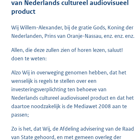
van Nederlands cultureel audiovisueel
o
product
t
t
e
Wij Willem-Alexander, bij de gratie Gods, Koning der
:
Nederlanden, Prins van Oranje-Nassau, enz. enz. enz.
5
2
Allen, die deze zullen zien of horen lezen, saluut!
K
b
doen te weten:
Alzo Wij in overweging genomen hebben, dat het
wenselijk is regels te stellen over een
investeringsverplichting ten behoeve van
Nederlands cultureel audiovisueel product en dat het
daartoe noodzakelijk is de Mediawet 2008 aan te
passen;
Zo is het, dat Wij, de Afdeling advisering van de Raad
van State gehoord, en met gemeen overleg der