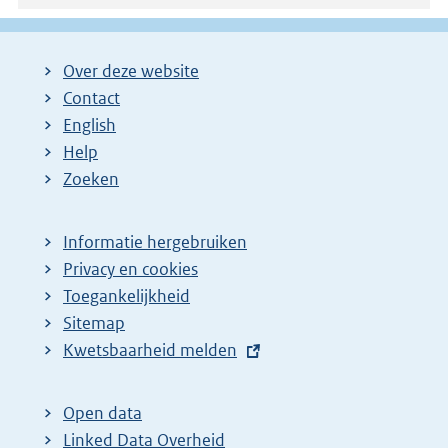
Over deze website
Contact
English
Help
Zoeken
Informatie hergebruiken
Privacy en cookies
Toegankelijkheid
Sitemap
E
Kwetsbaarheid melden
x
t
Open data
e
Linked Data Overheid