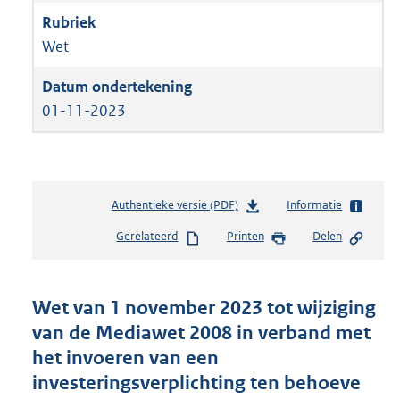
Wet
01-11-2023
Authentieke versie (PDF)
b
Informatie
e
Gerelateerd
Printen
Delen
s
t
a
n
Wet van 1 november 2023 tot wijziging
d
van de Mediawet 2008 in verband met
s
het invoeren van een
g
r
investeringsverplichting ten behoeve
o