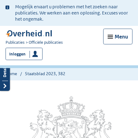
Ter
Mogelijk ervaart u problemen met het zoeken naar
informatie:
publicaties. We werken aan een oplossing. Excuses voor
het ongemak.
Menu
U
Publicaties
Officiële publicaties
bent
Inloggen
nu
hier:
Home
Staatsblad 2023, 382