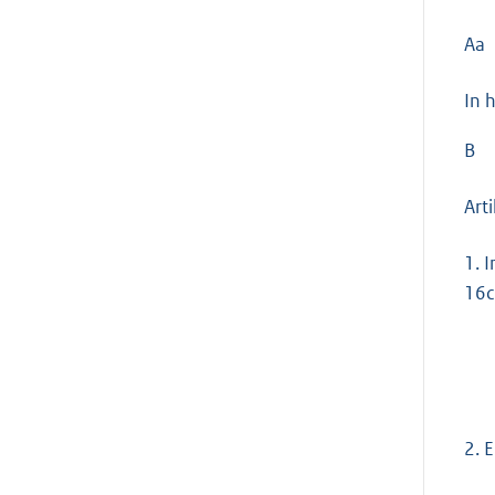
Aa
In 
B
Art
1.
I
16c
2.
E