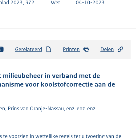
blad 2023, 372
Wet
04-10-2023
Gerelateerd
Printen
Delen
t milieubeheer in verband met de
hanisme voor koolstofcorrectie aan de
n, Prins van Oranje-Nassau, enz. enz. enz.
e voorzien in wettelijke regels ter uitvoering van de