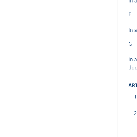
In 
F
In 
G
In 
doo
ART
1
2