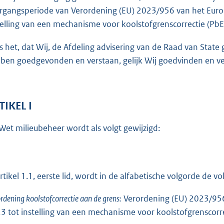
o
rgangsperiode van Verordening (EU) 2023/956 van het Euro
t
telling van een mechanisme voor koolstofgrenscorrectie (PbE
t
e
is het, dat Wij, de Afdeling advisering van de Raad van Sta
:
ben goedgevonden en verstaan, gelijk Wij goedvinden en ver
4
6
K
TIKEL I
b
Wet milieubeheer wordt als volgt gewijzigd:
artikel 1.1, eerste lid, wordt in de alfabetische volgorde de
rdening koolstofcorrectie aan de grens:
Verordening (EU) 2023/956
3 tot instelling van een mechanisme voor koolstofgrenscorre