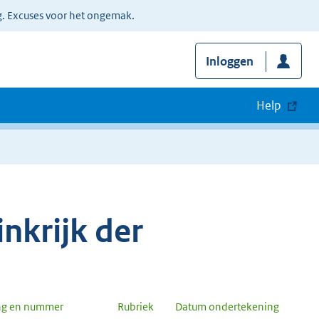
g. Excuses voor het ongemak.
Inloggen
Help
nkrijk der
ng en nummer
Rubriek
Datum ondertekening