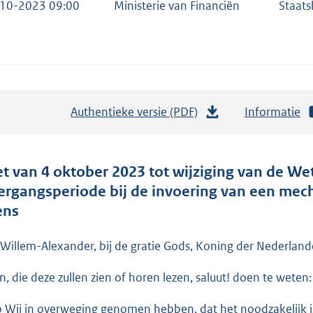
10-2023 09:00
Ministerie van Financiën
Staats
Authentieke versie (PDF)
b
Informatie
e
s
t
t van 4 oktober 2023 tot wijziging van de We
a
ergangsperiode bij de invoering van een mec
n
ens
d
s
 Willem-Alexander, bij de gratie Gods, Koning der Nederlande
g
en, die deze zullen zien of horen lezen, saluut! doen te weten:
r
o
o Wij in overweging genomen hebben, dat het noodzakelijk is t