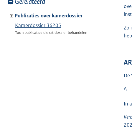
Toon
Gerelateerd
ove
meer
ins
van:
Publicaties over kamerdossier
Kamerdossier 36205
Zo 
Toon publicaties die dit dossier behandelen
heb
AR
De 
A
In 
Vero
202