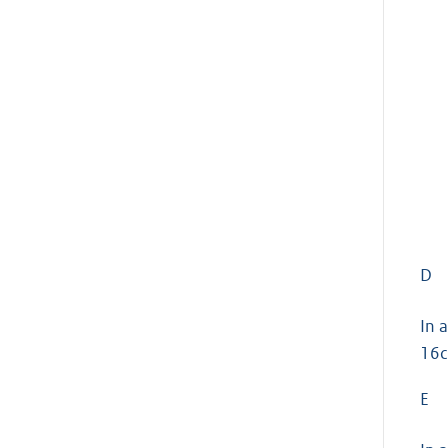
D
In 
16c
E