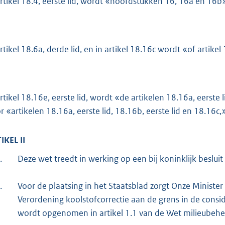
artikel 18.4, eerste lid, wordt «hoofdstukken 16, 16a en 1
artikel 18.6a, derde lid, en in artikel 18.16c wordt «of artik
artikel 18.16e, eerste lid, wordt «de artikelen 18.16a, eerste 
r «artikelen 18.16a, eerste lid, 18.16b, eerste lid en 18.16c,»
IKEL II
.
Deze wet treedt in werking op een bij koninklijk besluit 
.
Voor de plaatsing in het Staatsblad zorgt Onze Minister
Verordening koolstofcorrectie aan de grens in de consid
wordt opgenomen in artikel 1.1 van de Wet milieubehe