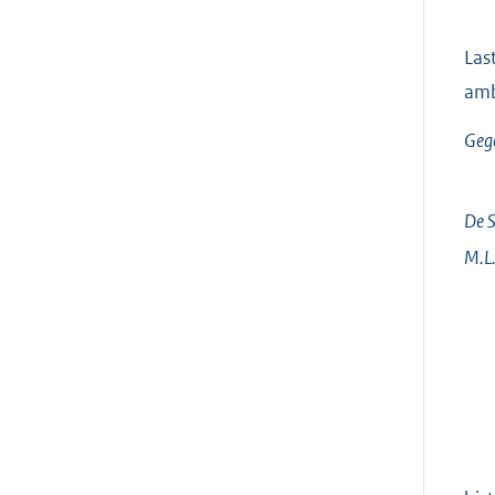
Las
amb
Gege
De S
M.L.