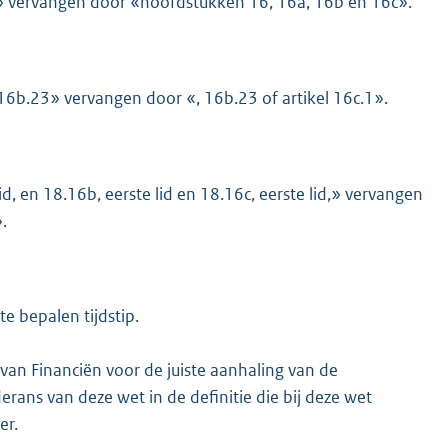
6b» vervangen door «hoofdstukken 16, 16a, 16b en 16c».
el 16b.23» vervangen door «, 16b.23 of artikel 16c.1».
lid, en 18.16b, eerste lid en 18.16c, eerste lid,» vervangen
.
te bepalen tijdstip.
 van Financiën voor de juiste aanhaling van de
erans van deze wet in de definitie die bij deze wet
er.