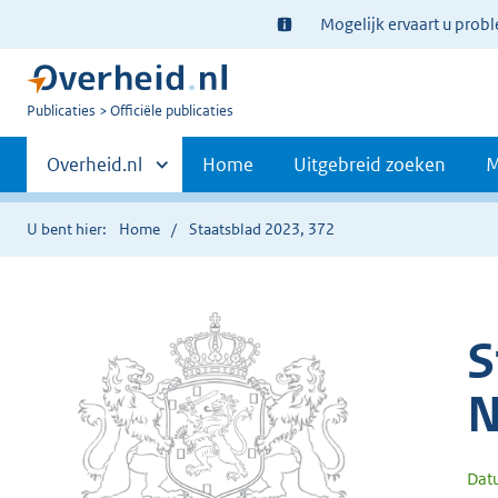
Ter
Mogelijk ervaart u prob
informatie:
U
Publicaties
Officiële publicaties
bent
Primaire
nu
Andere
Overheid.nl
Home
Uitgebreid zoeken
M
hier:
sites
navigatie
binnen
U bent hier:
Home
Staatsblad 2023, 372
S
N
Dat