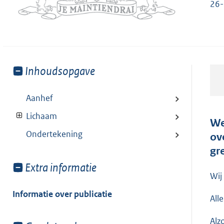
26-
Toon
Inhoudsopgave
meer
van:
Aanhef
Lichaam
We
Ondertekening
ov
gr
Toon
Extra informatie
Wij
meer
van:
Informatie over publicatie
All
Alz