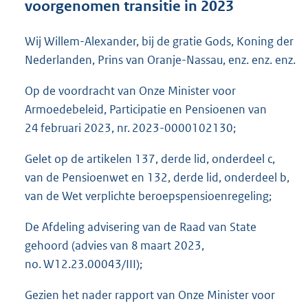
voorgenomen transitie in 2023
o
t
t
Wij Willem-Alexander, bij de gratie Gods, Koning der
e
Nederlanden, Prins van Oranje-Nassau, enz. enz. enz.
:
6
Op de voordracht van Onze Minister voor
4
Armoedebeleid, Participatie en Pensioenen van
K
b
24 februari 2023, nr. 2023-0000102130;
Gelet op de artikelen 137, derde lid, onderdeel c,
van de Pensioenwet en 132, derde lid, onderdeel b,
van de Wet verplichte beroepspensioenregeling;
De Afdeling advisering van de Raad van State
gehoord (advies van 8 maart 2023,
no. W12.23.00043/III);
Gezien het nader rapport van Onze Minister voor