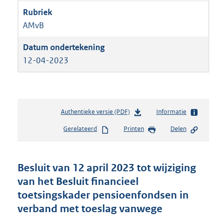
AMvB
12-04-2023
Authentieke versie (PDF)
b
Informatie
e
Gerelateerd
Printen
Delen
s
t
a
n
Besluit van 12 april 2023 tot wijziging
d
van het Besluit financieel
s
toetsingskader pensioenfondsen in
g
r
verband met toeslag vanwege
o