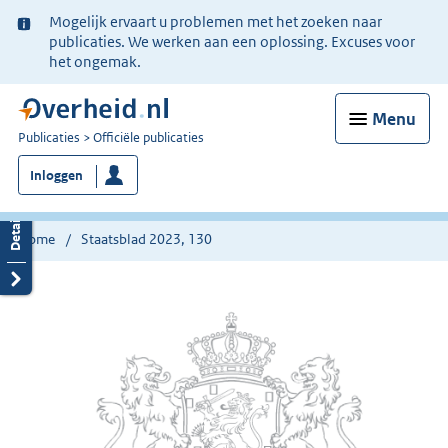
Ter
Mogelijk ervaart u problemen met het zoeken naar
informatie:
publicaties. We werken aan een oplossing. Excuses voor
het ongemak.
Menu
U
Publicaties
Officiële publicaties
bent
Inloggen
nu
hier:
Home
Staatsblad 2023, 130