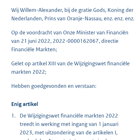
o
Wij Willem-Alexander, bij de gratie Gods, Koning der
t
t
Nederlanden, Prins van Oranje-Nassau, enz. enz. enz.
e
:
Op de voordracht van Onze Minister van Financiën
4
van 21 juni 2022, 2022-0000162067, directie
4
Financiële Markten;
K
b
Gelet op artikel XIII van de Wijzigingswet financiële
markten 2022;
Hebben goedgevonden en verstaan:
Enig artikel
1.
De Wijzigingswet financiële markten 2022
treedt in werking met ingang van 1 januari
2023, met uitzondering van de artikelen I,