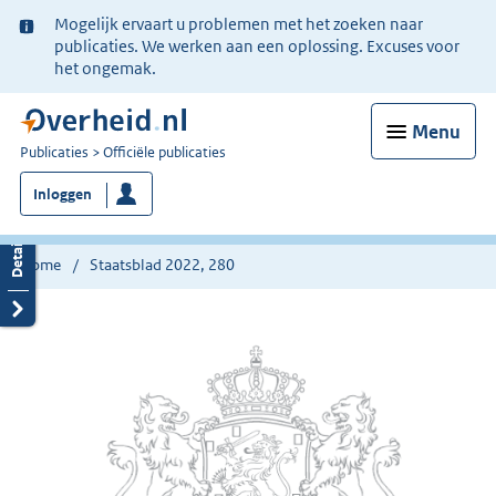
Ter
Mogelijk ervaart u problemen met het zoeken naar
informatie:
publicaties. We werken aan een oplossing. Excuses voor
het ongemak.
Menu
U
Publicaties
Officiële publicaties
bent
Inloggen
nu
hier:
Home
Staatsblad 2022, 280