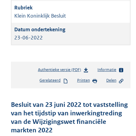
Klein Koninklijk Besluit
23-06-2022
Authentieke versie (PDF)
b
Informatie
e
Gerelateerd
Printen
Delen
s
t
a
n
Besluit van 23 juni 2022 tot vaststelling
d
van het tijdstip van inwerkingtreding
s
van de Wijzigingswet financiële
g
r
markten 2022
o