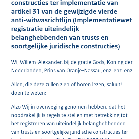
constructies ter implementatie van
o
artikel 31 van de gewijzigde vierde
t
t
anti-witwasrichtlijn (Implementatiewet
e
registratie uiteindelijk
:
belanghebbenden van trusts en
7
8
soortgelijke juridische constructies)
K
b
Wij Willem-Alexander, bij de gratie Gods, Koning der
Nederlanden, Prins van Oranje-Nassau, enz. enz. enz.
Allen, die deze zullen zien of horen lezen, saluut!
doen te weten:
Alzo Wij in overweging genomen hebben, dat het
noodzakelijk is regels te stellen met betrekking tot
het registreren van uiteindelijk belanghebbenden
van trusts en soortgelijke juridische constructies ter