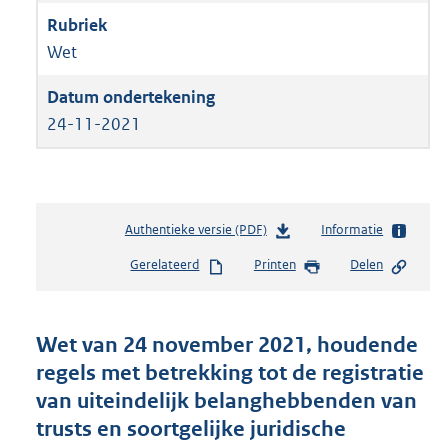
Wet
24-11-2021
Authentieke versie (PDF)
b
Informatie
e
Gerelateerd
Printen
Delen
s
t
a
n
Wet van 24 november 2021, houdende
d
regels met betrekking tot de registratie
s
van uiteindelijk belanghebbenden van
g
r
trusts en soortgelijke juridische
o