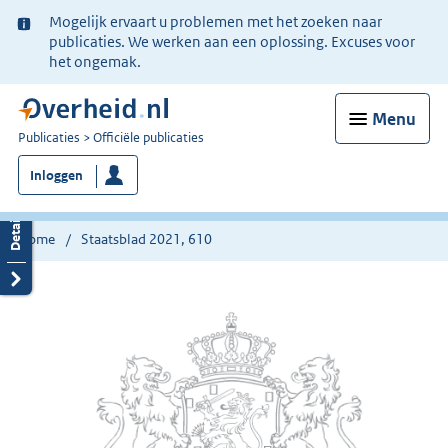
Ter
Mogelijk ervaart u problemen met het zoeken naar
informatie:
publicaties. We werken aan een oplossing. Excuses voor
het ongemak.
Menu
U
Publicaties
Officiële publicaties
bent
Inloggen
nu
hier:
Home
Staatsblad 2021, 610