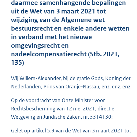
daarmee samenhangende bepalingen
o
uit de Wet van 3 maart 2021 tot
t
t
wijziging van de Algemene wet
e
bestuursrecht en enkele andere wetten
:
in verband met het nieuwe
4
4
omgevingsrecht en
K
nadeelcompensatierecht (Stb. 2021,
b
135)
Wij Willem-Alexander, bij de gratie Gods, Koning der
Nederlanden, Prins van Oranje-Nassau, enz. enz. enz.
Op de voordracht van Onze Minister voor
Rechtsbescherming van 12 mei 2021, directie
Wetgeving en Juridische Zaken, nr. 3314130;
Gelet op artikel 5.3 van de Wet van 3 maart 2021 tot