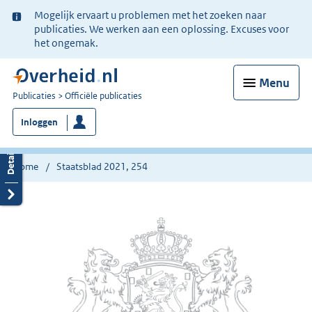
Ter
Mogelijk ervaart u problemen met het zoeken naar
informatie:
publicaties. We werken aan een oplossing. Excuses voor
het ongemak.
Menu
U
Publicaties
Officiële publicaties
bent
Inloggen
nu
hier:
Home
Staatsblad 2021, 254