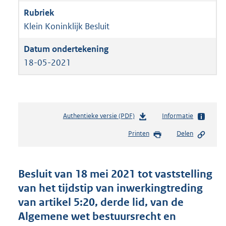
Klein Koninklijk Besluit
18-05-2021
Authentieke versie (PDF)
b
Informatie
e
Printen
Delen
s
t
a
n
Besluit van 18 mei 2021 tot vaststelling
d
van het tijdstip van inwerkingtreding
s
van artikel 5:20, derde lid, van de
g
r
Algemene wet bestuursrecht en
o