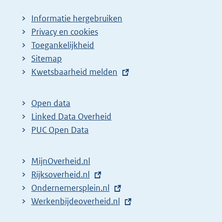
Informatie hergebruiken
Privacy en cookies
Toegankelijkheid
Sitemap
E
Kwetsbaarheid melden
x
t
Open data
e
Linked Data Overheid
r
PUC Open Data
n
e
MijnOverheid.nl
l
E
Rijksoverheid.nl
i
x
E
Ondernemersplein.nl
n
t
x
E
Werkenbijdeoverheid.nl
k
e
t
x
: