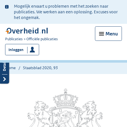
Ter
Mogelijk ervaart u problemen met het zoeken naar
informatie:
publicaties. We werken aan een oplossing. Excuses voor
het ongemak.
Menu
U
Publicaties
Officiële publicaties
bent
Inloggen
nu
hier:
Home
Staatsblad 2020, 93