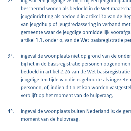
2°.
ingeval een jeugdige verblijft bij een jeugdhulpaan
beschermd wonen als bedoeld in de Wet maatschapp
jeugdinrichting als bedoeld in artikel 3a van de Beg
van jeugdhulp of jeugdreclassering in verband met he
gemeente waar de jeugdige onmiddellijk voorafgaan
artikel 1.1, onder o, van de Wet basisregistratie p
3°.
ingeval de woonplaats niet op grond van de onder
bij het in de basisregistratie personen opgenomen
bedoeld in artikel 2.26 van de Wet basisregistra
jeugdige ten tijde van diens geboorte als ingezeten
personen, of, indien dit niet kan worden vastgest
verblijft op het moment van de hulpvraag;
4°.
ingeval de woonplaats buiten Nederland is: de gem
moment van de hulpvraag.