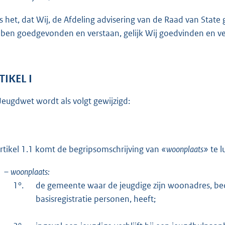
o
t
is het, dat Wij, de Afdeling advisering van de Raad van Sta
t
ben goedgevonden en verstaan, gelijk Wij goedvinden en ver
e
:
4
TIKEL I
8
K
Jeugdwet wordt als volgt gewijzigd:
b
artikel 1.1 komt de begripsomschrijving van
«woonplaats»
te l
–
woonplaats:
1°.
de gemeente waar de jeugdige zijn woonadres, bedo
basisregistratie personen, heeft;