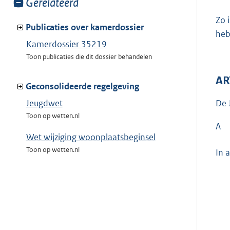
Toon
Gerelateerd
meer
Zo 
van:
Publicaties over kamerdossier
heb
Kamerdossier 35219
Toon publicaties die dit dossier behandelen
AR
Geconsolideerde regelgeving
De 
Jeugdwet
Toon op wetten.nl
A
Wet wijziging woonplaatsbeginsel
Toon op wetten.nl
In 