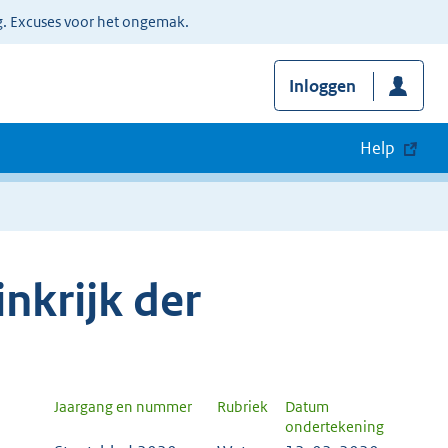
g. Excuses voor het ongemak.
Inloggen
Help
nkrijk der
Jaargang en nummer
Rubriek
Datum
ondertekening