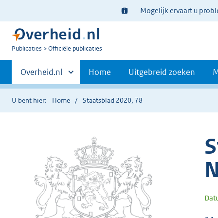
Ter
Mogelijk ervaart u prob
informatie:
U
Publicaties
Officiële publicaties
bent
Primaire
nu
Andere
Overheid.nl
Home
Uitgebreid zoeken
M
hier:
sites
navigatie
binnen
U bent hier:
Home
Staatsblad 2020, 78
S
N
Dat