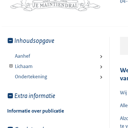
04-
Toon
Inhoudsopgave
meer
van:
Aanhef
Lichaam
We
Ondertekening
va
Wij
Toon
Extra informatie
meer
All
van:
Informatie over publicatie
Alz
te 