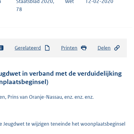
n
Staatsblad 2020,
Wet
12-02-2020
78
Gerelateerd
Printen
Delen
eugdwet in verband met de verduidelijking
nplaatsbeginsel)
n, Prins van Oranje-Nassau, enz. enz. enz.
de Jeugdwet te wijzigen teneinde het woonplaatsbeginsel