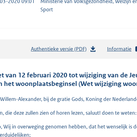
03-2020 09:01
Ministerie van Volksgezondheid, Welzijn e
Sport
Authentieke versie (PDF)
b
Informatie
e
s
t
t van 12 februari 2020 tot wijziging van de J
a
n het woonplaatsbeginsel (Wet wijziging woo
n
d
 Willem-Alexander, bij de gratie Gods, Koning der Nederlande
s
en, die deze zullen zien of horen lezen, saluut! doen te weten:
g
r
o, Wij in overweging genomen hebben, dat het wenselijk is 
o
verduidelijken;