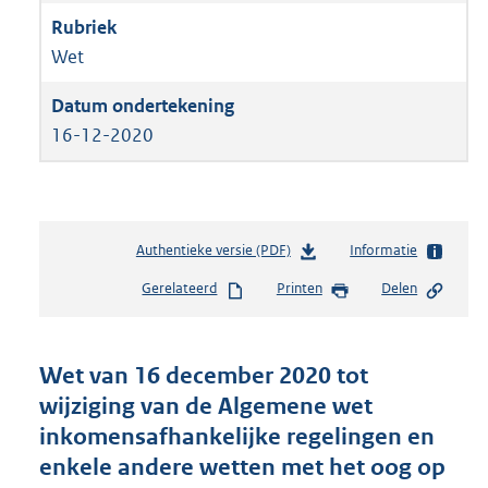
Wet
16-12-2020
Authentieke versie (PDF)
b
Informatie
e
Gerelateerd
Printen
Delen
s
t
a
n
Wet van 16 december 2020 tot
d
wijziging van de Algemene wet
s
inkomensafhankelijke regelingen en
g
r
enkele andere wetten met het oog op
o