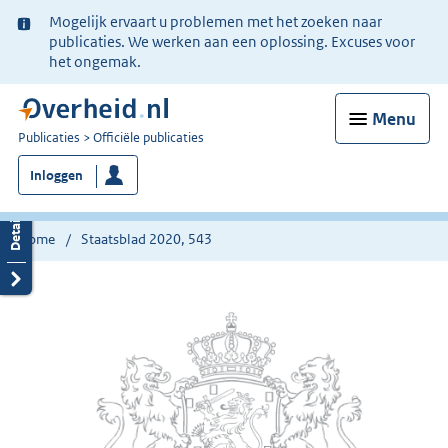
Ter
Mogelijk ervaart u problemen met het zoeken naar
informatie:
publicaties. We werken aan een oplossing. Excuses voor
het ongemak.
Menu
U
Publicaties
Officiële publicaties
bent
Inloggen
nu
hier:
Home
Staatsblad 2020, 543