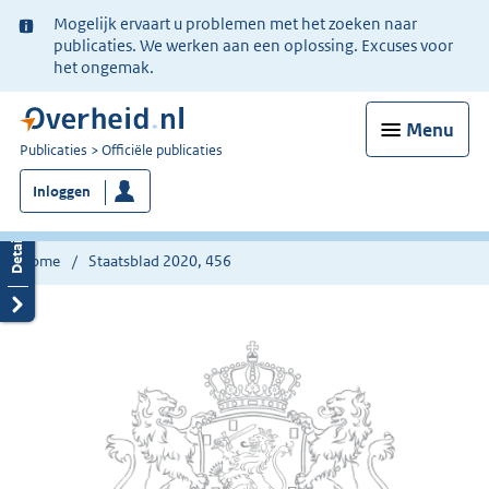
Ter
Mogelijk ervaart u problemen met het zoeken naar
informatie:
publicaties. We werken aan een oplossing. Excuses voor
het ongemak.
Menu
U
Publicaties
Officiële publicaties
bent
Inloggen
nu
hier:
Home
Staatsblad 2020, 456