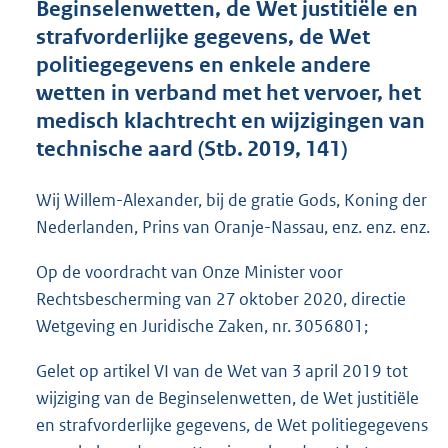
Beginselenwetten, de Wet justitiële en
o
strafvorderlijke gegevens, de Wet
t
t
politiegegevens en enkele andere
e
wetten in verband met het vervoer, het
:
medisch klachtrecht en wijzigingen van
4
2
technische aard (Stb. 2019, 141)
K
b
Wij Willem-Alexander, bij de gratie Gods, Koning der
Nederlanden, Prins van Oranje-Nassau, enz. enz. enz.
Op de voordracht van Onze Minister voor
Rechtsbescherming van 27 oktober 2020, directie
Wetgeving en Juridische Zaken, nr. 3056801;
Gelet op artikel VI van de Wet van 3 april 2019 tot
wijziging van de Beginselenwetten, de Wet justitiële
en strafvorderlijke gegevens, de Wet politiegegevens