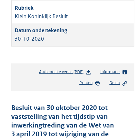
Klein Koninklijk Besluit
30-10-2020
Authentieke versie (PDF)
b
Informatie
e
Printen
Delen
s
t
a
n
Besluit van 30 oktober 2020 tot
d
vaststelling van het tijdstip van
s
inwerkingtreding van de Wet van
g
r
3 april 2019 tot wijziging van de
o