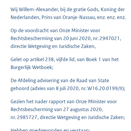
o
Wij Willem-Alexander, bij de gratie Gods, Koning der
t
t
Nederlanden, Prins van Oranje-Nassau, enz. enz. enz.
e
:
Op de voordracht van Onze Minister voor
1
Rechtsbescherming van 20 juni 2020, nr. 2947021,
,
directie Wetgeving en Juridische Zaken,
2
M
Gelet op artikel 238, vijfde lid, van Boek 1 van het
b
Burgerlijk Wetboek;
De Afdeling advisering van de Raad van State
gehoord (advies van 8 juli 2020, nr. W16.20.0199/II);
Gezien het nader rapport van Onze Minister voor
Rechtsbescherming van 27 augustus 2020,
nr. 2985727, directie Wetgeving en Juridische Zaken;
Hebben goedgevonden en verstaan: