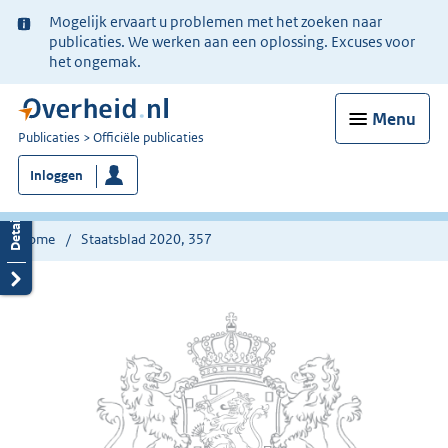
Ter
Mogelijk ervaart u problemen met het zoeken naar
informatie:
publicaties. We werken aan een oplossing. Excuses voor
het ongemak.
Menu
U
Publicaties
Officiële publicaties
bent
Inloggen
nu
hier:
Home
Staatsblad 2020, 357