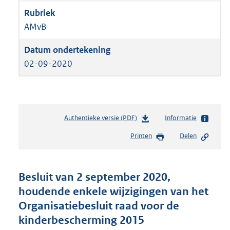
AMvB
02-09-2020
Authentieke versie (PDF)
b
Informatie
e
Printen
Delen
s
t
a
n
Besluit van 2 september 2020,
d
houdende enkele wijzigingen van het
s
Organisatiebesluit raad voor de
g
r
kinderbescherming 2015
o