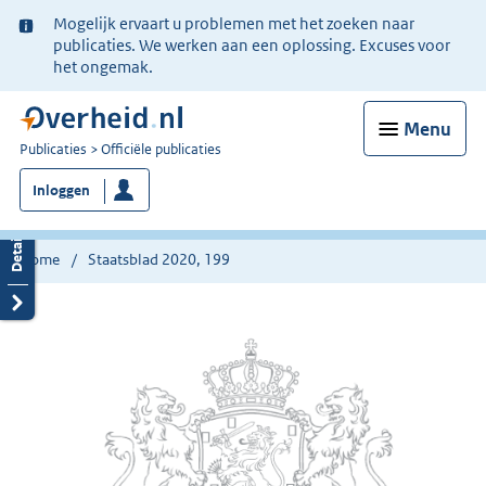
Ter
Mogelijk ervaart u problemen met het zoeken naar
informatie:
publicaties. We werken aan een oplossing. Excuses voor
het ongemak.
Menu
U
Publicaties
Officiële publicaties
bent
Inloggen
nu
hier:
Home
Staatsblad 2020, 199