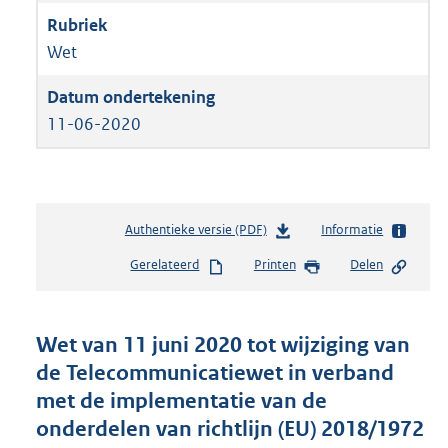
Wet
11-06-2020
Authentieke versie (PDF)
b
Informatie
e
Gerelateerd
Printen
Delen
s
t
a
n
Wet van 11 juni 2020 tot wijziging van
d
de Telecommunicatiewet in verband
s
met de implementatie van de
g
r
onderdelen van richtlijn (EU) 2018/1972
o