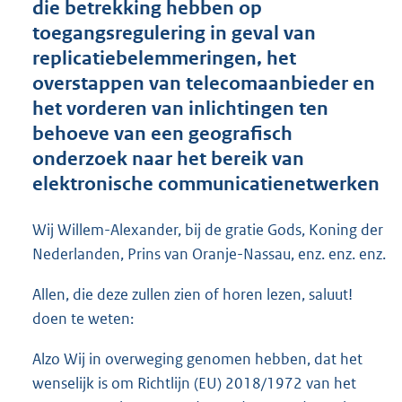
die betrekking hebben op
o
toegangsregulering in geval van
t
t
replicatiebelemmeringen, het
e
overstappen van telecomaanbieder en
:
het vorderen van inlichtingen ten
5
7
behoeve van een geografisch
K
onderzoek naar het bereik van
b
elektronische communicatienetwerken
Wij Willem-Alexander, bij de gratie Gods, Koning der
Nederlanden, Prins van Oranje-Nassau, enz. enz. enz.
Allen, die deze zullen zien of horen lezen, saluut!
doen te weten:
Alzo Wij in overweging genomen hebben, dat het
wenselijk is om Richtlijn (EU) 2018/1972 van het