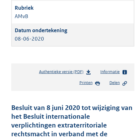
AMvB
08-06-2020
Authentieke versie (PDF)
b
Informatie
e
Printen
Delen
s
t
a
n
Besluit van 8 juni 2020 tot wijziging van
d
het Besluit internationale
s
verplichtingen extraterritoriale
g
r
rechtsmacht in verband met de
o