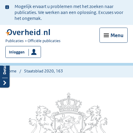
Ter
Mogelijk ervaart u problemen met het zoeken naar
informatie:
publicaties. We werken aan een oplossing. Excuses voor
het ongemak.
Menu
U
Publicaties
Officiële publicaties
bent
Inloggen
nu
hier:
Home
Staatsblad 2020, 163