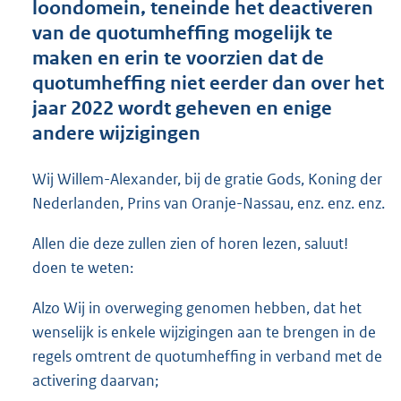
loondomein, teneinde het deactiveren
o
van de quotumheffing mogelijk te
t
t
maken en erin te voorzien dat de
e
quotumheffing niet eerder dan over het
:
jaar 2022 wordt geheven en enige
6
4
andere wijzigingen
K
b
Wij Willem-Alexander, bij de gratie Gods, Koning der
Nederlanden, Prins van Oranje-Nassau, enz. enz. enz.
Allen die deze zullen zien of horen lezen, saluut!
doen te weten:
Alzo Wij in overweging genomen hebben, dat het
wenselijk is enkele wijzigingen aan te brengen in de
regels omtrent de quotumheffing in verband met de
activering daarvan;