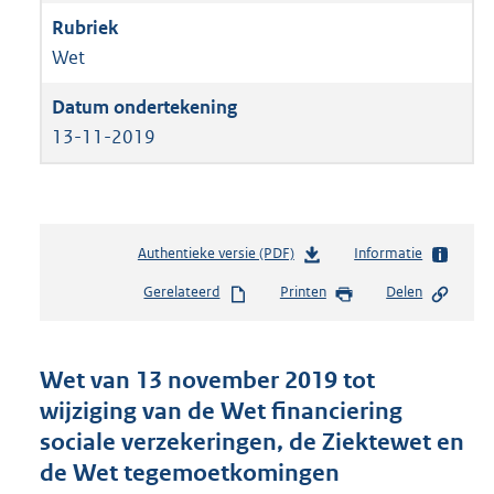
Wet
13-11-2019
Authentieke versie (PDF)
b
Informatie
e
Gerelateerd
Printen
Delen
s
t
a
n
Wet van 13 november 2019 tot
d
wijziging van de Wet financiering
s
sociale verzekeringen, de Ziektewet en
g
r
de Wet tegemoetkomingen
o