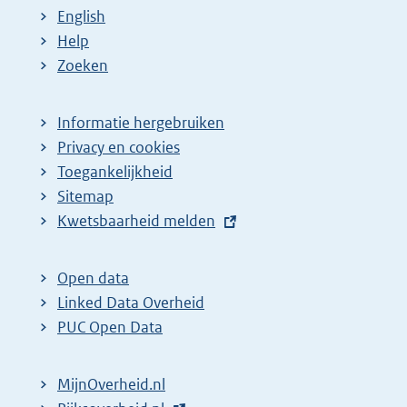
English
Help
Zoeken
Informatie hergebruiken
Privacy en cookies
Toegankelijkheid
Sitemap
E
Kwetsbaarheid melden
x
t
Open data
e
Linked Data Overheid
r
PUC Open Data
n
e
MijnOverheid.nl
l