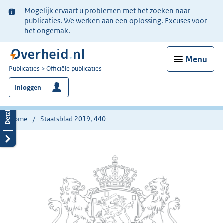
Ter
Mogelijk ervaart u problemen met het zoeken naar
informatie:
publicaties. We werken aan een oplossing. Excuses voor
het ongemak.
Menu
U
Publicaties
Officiële publicaties
bent
Inloggen
nu
hier:
Home
Staatsblad 2019, 440