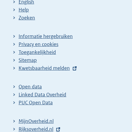
English
Help
Zoeken
Informatie hergebruiken
Privacy en cookies
Toegankelijkheid
Sitemap
E
Kwetsbaarheid melden
x
t
Open data
e
Linked Data Overheid
r
PUC Open Data
n
e
MijnOverheid.nl
l
E
Rijksoverheid.nl
i