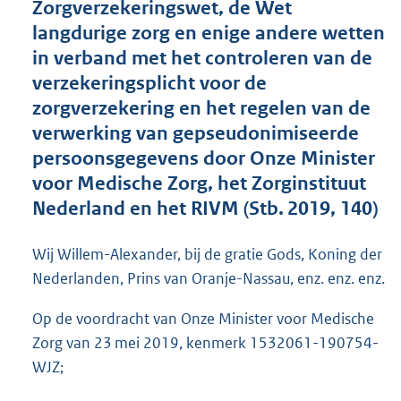
Zorgverzekeringswet, de Wet
o
langdurige zorg en enige andere wetten
t
t
in verband met het controleren van de
e
verzekeringsplicht voor de
:
zorgverzekering en het regelen van de
4
2
verwerking van gepseudonimiseerde
K
persoonsgegevens door Onze Minister
b
voor Medische Zorg, het Zorginstituut
Nederland en het RIVM (Stb. 2019, 140)
Wij Willem-Alexander, bij de gratie Gods, Koning der
Nederlanden, Prins van Oranje-Nassau, enz. enz. enz.
Op de voordracht van Onze Minister voor Medische
Zorg van 23 mei 2019, kenmerk 1532061-190754-
WJZ;