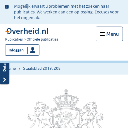
Ter
Mogelijk ervaart u problemen met het zoeken naar
informatie:
publicaties. We werken aan een oplossing. Excuses voor
het ongemak.
Menu
U
Publicaties
Officiële publicaties
bent
Inloggen
nu
hier:
Home
Staatsblad 2019, 208