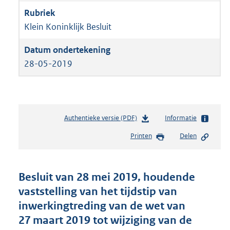
Klein Koninklijk Besluit
28-05-2019
Authentieke versie (PDF)
b
Informatie
e
Printen
Delen
s
t
a
n
Besluit van 28 mei 2019, houdende
d
vaststelling van het tijdstip van
s
inwerkingtreding van de wet van
g
r
27 maart 2019 tot wijziging van de
o