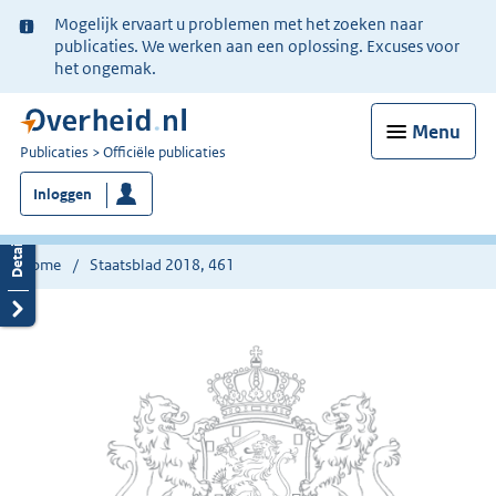
Ter
Mogelijk ervaart u problemen met het zoeken naar
informatie:
publicaties. We werken aan een oplossing. Excuses voor
het ongemak.
Menu
U
Publicaties
Officiële publicaties
bent
Inloggen
nu
hier:
Home
Staatsblad 2018, 461