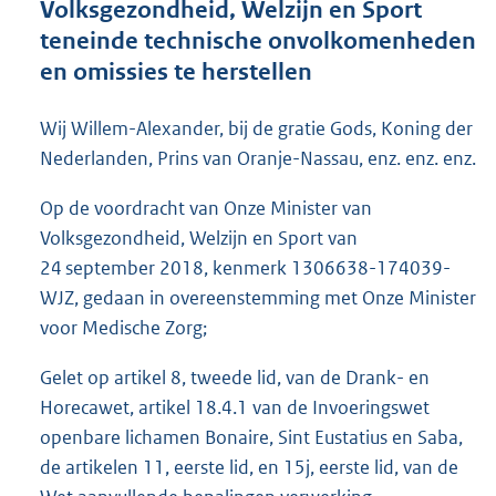
Volksgezondheid, Welzijn en Sport
o
teneinde technische onvolkomenheden
t
t
en omissies te herstellen
e
:
Wij Willem-Alexander, bij de gratie Gods, Koning der
6
2
Nederlanden, Prins van Oranje-Nassau, enz. enz. enz.
K
b
Op de voordracht van Onze Minister van
Volksgezondheid, Welzijn en Sport van
24 september 2018, kenmerk 1306638-174039-
WJZ, gedaan in overeenstemming met Onze Minister
voor Medische Zorg;
Gelet op artikel 8, tweede lid, van de Drank- en
Horecawet, artikel 18.4.1 van de Invoeringswet
openbare lichamen Bonaire, Sint Eustatius en Saba,
de artikelen 11, eerste lid, en 15j, eerste lid, van de