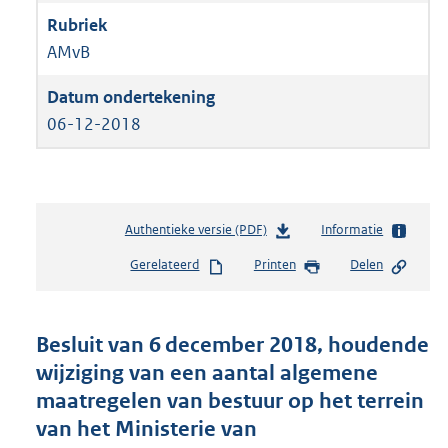
AMvB
06-12-2018
Authentieke versie (PDF)
b
Informatie
e
Gerelateerd
Printen
Delen
s
t
a
n
Besluit van 6 december 2018, houdende
d
wijziging van een aantal algemene
s
maatregelen van bestuur op het terrein
g
r
van het Ministerie van
o