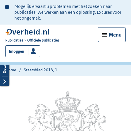
Ter
Mogelijk ervaart u problemen met het zoeken naar
informatie:
publicaties. We werken aan een oplossing. Excuses voor
het ongemak.
Menu
U
Publicaties
Officiële publicaties
bent
Inloggen
nu
hier:
Home
Staatsblad 2018, 1