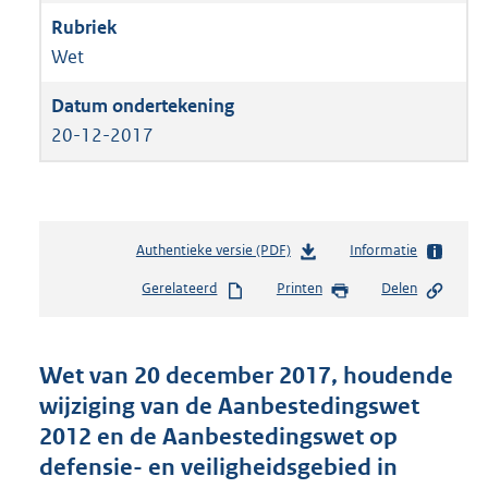
Wet
20-12-2017
Authentieke versie (PDF)
b
Informatie
e
Gerelateerd
Printen
Delen
s
t
a
n
Wet van 20 december 2017, houdende
d
wijziging van de Aanbestedingswet
s
2012 en de Aanbestedingswet op
g
r
defensie- en veiligheidsgebied in
o