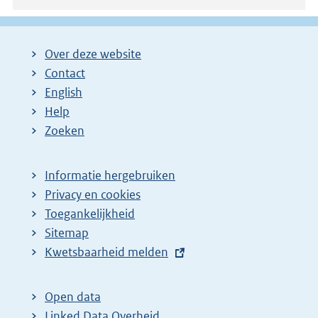
Over deze website
Contact
English
Help
Zoeken
Informatie hergebruiken
Privacy en cookies
Toegankelijkheid
Sitemap
E
Kwetsbaarheid melden
x
t
Open data
e
Linked Data Overheid