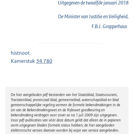
Uitgegeven de
twaalfde
januari 2018
De Minister van Justitie en Veiligheid,
F.B.J.
Grapperhaus
histnoot
Kamerstuk
34 780
Disclaimer
De hier aangeboden pdf-bestanden van het Staatsblad, Staatscourant,
Tractatenblad, provinciaal blad, gemeenteblad, waterschapsblad en blad
gemeenschappelijke regeling vormen de formele bekendmakingen in de
zin van de Bekendmakingswet en de Rijkswet goedkeuring en
bekendmaking verdragen voor zover ze na 1 juli 2009 zijn uitgegeven.
Voor pdf-publicaties van vóór deze datum geldt dat alleen de in papieren
vorm uitgegeven bladen formele status hebben; de hier aangeboden
elektronische versies daarvan worden bij wijze van service aangeboden.