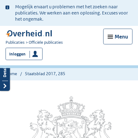
Ter
Mogelijk ervaart u problemen met het zoeken naar
informatie:
publicaties. We werken aan een oplossing. Excuses voor
het ongemak.
Menu
U
Publicaties
Officiële publicaties
bent
Inloggen
nu
hier:
Home
Staatsblad 2017, 285