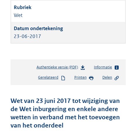
Wet
23-06-2017
Authentieke versie (PDF)
b
Informatie
e
Gerelateerd
Printen
Delen
s
t
a
n
Wet van 23 juni 2017 tot wijziging van
d
de Wet inburgering en enkele andere
s
wetten in verband met het toevoegen
g
r
van het onderdeel
o