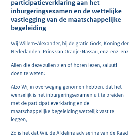
participatieverklaring aan het
o
inburgeringsexamen en de wettelijke
t
t
vastlegging van de maatschappelijke
e
begeleiding
:
5
8
Wij Willem-Alexander, bij de gratie Gods, Koning der
K
Nederlanden, Prins van Oranje-Nassau, enz. enz. enz.
b
Allen die deze zullen zien of horen lezen, saluut!
doen te weten:
Alzo Wij in overweging genomen hebben, dat het
wenselijk is het inburgeringsexamen uit te breiden
met de participatieverklaring en de
maatschappelijke begeleiding wettelijk vast te
leggen;
Zo is het dat Wij, de Afdeling advisering van de Raad