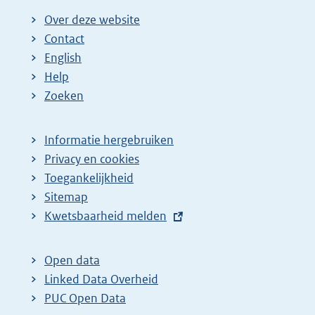
Over deze website
Contact
English
Help
Zoeken
Informatie hergebruiken
Privacy en cookies
Toegankelijkheid
Sitemap
E
Kwetsbaarheid melden
x
t
Open data
e
Linked Data Overheid
r
PUC Open Data
n