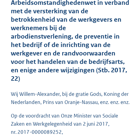
Arbeidsomstandighedenwet in verband
o
met de versterking van de
t
t
betrokkenheid van de werkgevers en
e
werknemers bij de
:
arbodienstverlening, de preventie in
4
2
het bedrijf of de inrichting van de
K
werkgever en de randvoorwaarden
b
voor het handelen van de bedrijfsarts,
en enige andere wijzigingen (Stb. 2017,
22)
Wij Willem-Alexander, bij de gratie Gods, Koning der
Nederlanden, Prins van Oranje-Nassau, enz. enz. enz.
Op de voordracht van Onze Minister van Sociale
Zaken en Werkgelegenheid van 2 juni 2017,
nr. 2017-0000089252,