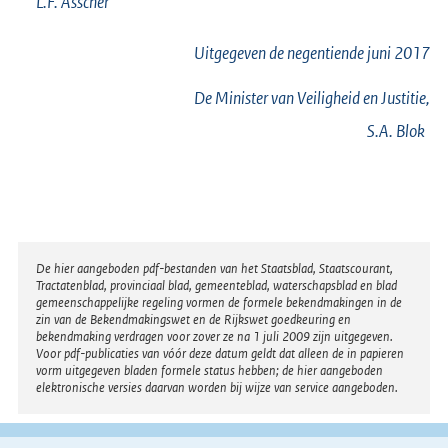
L.F.
Asscher
Uitgegeven de
negentiende
juni 2017
De Minister van Veiligheid en Justitie,
S.A.
Blok
Disclaimer
De hier aangeboden pdf-bestanden van het Staatsblad, Staatscourant,
Tractatenblad, provinciaal blad, gemeenteblad, waterschapsblad en blad
gemeenschappelijke regeling vormen de formele bekendmakingen in de
zin van de Bekendmakingswet en de Rijkswet goedkeuring en
bekendmaking verdragen voor zover ze na 1 juli 2009 zijn uitgegeven.
Voor pdf-publicaties van vóór deze datum geldt dat alleen de in papieren
vorm uitgegeven bladen formele status hebben; de hier aangeboden
elektronische versies daarvan worden bij wijze van service aangeboden.