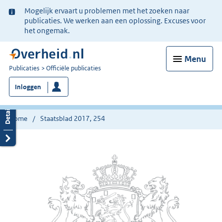
Ter
Mogelijk ervaart u problemen met het zoeken naar
informatie:
publicaties. We werken aan een oplossing. Excuses voor
het ongemak.
Menu
U
Publicaties
Officiële publicaties
bent
Inloggen
nu
hier:
Home
Staatsblad 2017, 254