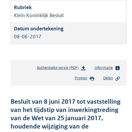
Klein Koninklijk Besluit
08-06-2017
Authentieke versie (PDF)
b
Informatie
e
Printen
Delen
s
t
a
n
Besluit van 8 juni 2017 tot vaststelling
d
van het tijdstip van inwerkingtreding
s
van de Wet van 25 januari 2017,
g
r
houdende wijziging van de
o