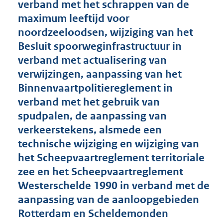
verband met het schrappen van de
o
maximum leeftijd voor
t
t
noordzeeloodsen, wijziging van het
e
Besluit spoorweginfrastructuur in
:
verband met actualisering van
9
3
verwijzingen, aanpassing van het
K
Binnenvaartpolitiereglement in
b
verband met het gebruik van
spudpalen, de aanpassing van
verkeerstekens, alsmede een
technische wijziging en wijziging van
het Scheepvaartreglement territoriale
zee en het Scheepvaartreglement
Westerschelde 1990 in verband met de
aanpassing van de aanloopgebieden
Rotterdam en Scheldemonden