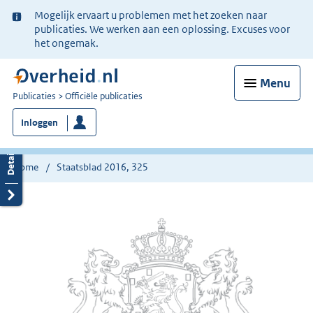
Ter
Mogelijk ervaart u problemen met het zoeken naar
informatie:
publicaties. We werken aan een oplossing. Excuses voor
het ongemak.
Menu
U
Publicaties
Officiële publicaties
bent
Inloggen
nu
hier:
Home
Staatsblad 2016, 325