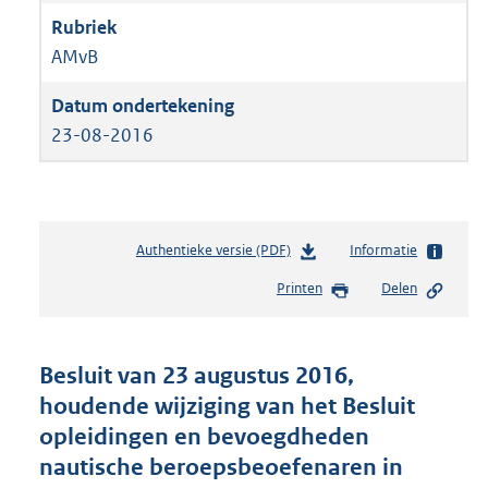
AMvB
23-08-2016
Authentieke versie (PDF)
b
Informatie
e
Printen
Delen
s
t
a
n
Besluit van 23 augustus 2016,
d
houdende wijziging van het Besluit
s
opleidingen en bevoegdheden
g
r
nautische beroepsbeoefenaren in
o