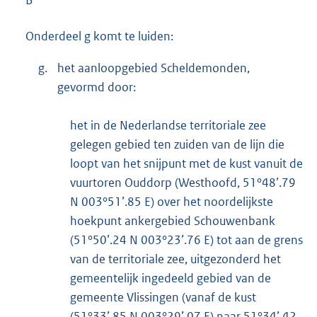
Onderdeel g komt te luiden:
g.
het aanloopgebied Scheldemonden,
gevormd door:
het in de Nederlandse territoriale zee
gelegen gebied ten zuiden van de lijn die
loopt van het snijpunt met de kust vanuit de
vuurtoren Ouddorp (Westhoofd, 51°48’.79
N 003°51’.85 E) over het noordelijkste
hoekpunt ankergebied Schouwenbank
(51°50’.24 N 003°23’.76 E) tot aan de grens
van de territoriale zee, uitgezonderd het
gemeentelijk ingedeeld gebied van de
gemeente Vlissingen (vanaf de kust
(51°33’.85 N 003°29’.07 E) naar 51°34’.42