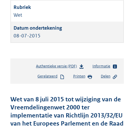
Wet
08-07-2015
Authentieke versie (PDF)
b
Informatie
e
Gerelateerd
Printen
Delen
s
t
a
n
Wet van 8 juli 2015 tot wijziging van de
d
Vreemdelingenwet 2000 ter
s
implementatie van Richtlijn 2013/32/EU
g
r
van het Europees Parlement en de Raad
o