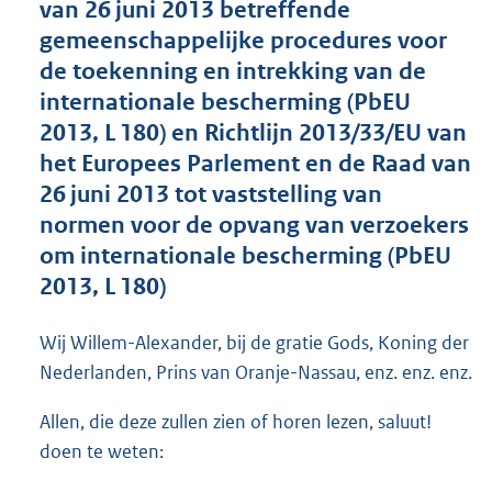
van 26 juni 2013 betreffende
o
gemeenschappelijke procedures voor
t
t
de toekenning en intrekking van de
e
internationale bescherming (PbEU
:
2013, L 180) en Richtlijn 2013/33/EU van
6
9
het Europees Parlement en de Raad van
K
26 juni 2013 tot vaststelling van
b
normen voor de opvang van verzoekers
om internationale bescherming (PbEU
2013, L 180)
Wij Willem-Alexander, bij de gratie Gods, Koning der
Nederlanden, Prins van Oranje-Nassau, enz. enz. enz.
Allen, die deze zullen zien of horen lezen, saluut!
doen te weten: