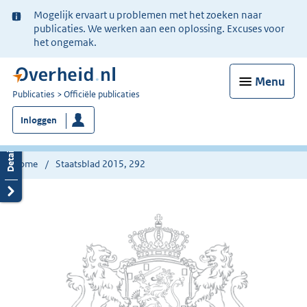
Ter
Mogelijk ervaart u problemen met het zoeken naar
informatie:
publicaties. We werken aan een oplossing. Excuses voor
het ongemak.
Menu
U
Publicaties
Officiële publicaties
bent
Inloggen
nu
hier:
Home
Staatsblad 2015, 292