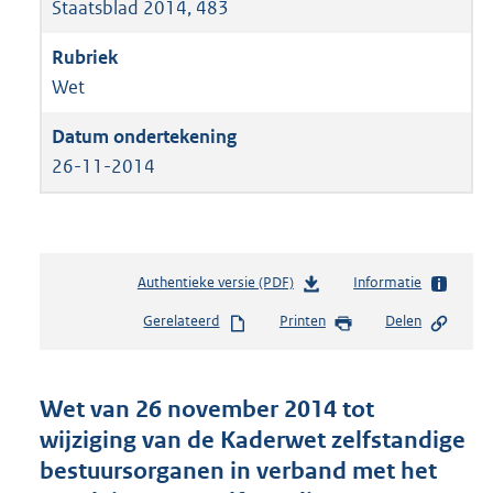
Staatsblad 2014, 483
Wet
26-11-2014
Authentieke versie (PDF)
b
Informatie
e
Gerelateerd
Printen
Delen
s
t
a
n
Wet van 26 november 2014 tot
d
wijziging van de Kaderwet zelfstandige
s
bestuursorganen in verband met het
g
r