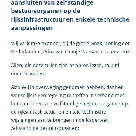
aansluiten van zelfstandige
o
bestuursorganen op de
o
rijksinfrastructuur en enkele technische
t
t
aanpassingen
e
:
Wij Willem-Alexander, bij de gratie Gods, Koning der
4
5
Nederlanden, Prins van Oranje-Nassau, enz. enz. enz.
K
b
Allen, die deze zullen zien of horen lezen, saluut!
doen te weten:
Alzo Wij in overweging genomen hebben, dat het
wenselijk is een regeling te treffen in verband met
het aansluiten van zelfstandige bestuursorganen op
de rijksinfrastructuur en enkele technische
wijzigingen aan te brengen in de Kaderwet
zelfstandige bestuursorganen;