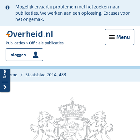
Ter
Mogelijk ervaart u problemen met het zoeken naar
informatie:
publicaties. We werken aan een oplossing. Excuses voor
het ongemak.
Menu
U
Publicaties
Officiële publicaties
bent
Inloggen
nu
hier:
Home
Staatsblad 2014, 483