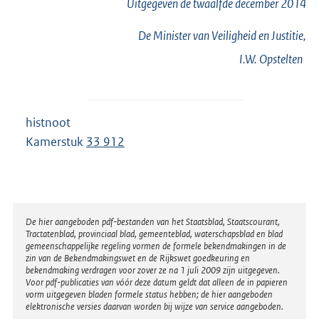
Uitgegeven de
twaalfde
december 2014
De Minister van Veiligheid en Justitie,
I.W.
Opstelten
histnoot
Kamerstuk
33 912
Disclaimer
De hier aangeboden pdf-bestanden van het Staatsblad, Staatscourant,
Tractatenblad, provinciaal blad, gemeenteblad, waterschapsblad en blad
gemeenschappelijke regeling vormen de formele bekendmakingen in de
zin van de Bekendmakingswet en de Rijkswet goedkeuring en
bekendmaking verdragen voor zover ze na 1 juli 2009 zijn uitgegeven.
Voor pdf-publicaties van vóór deze datum geldt dat alleen de in papieren
vorm uitgegeven bladen formele status hebben; de hier aangeboden
elektronische versies daarvan worden bij wijze van service aangeboden.