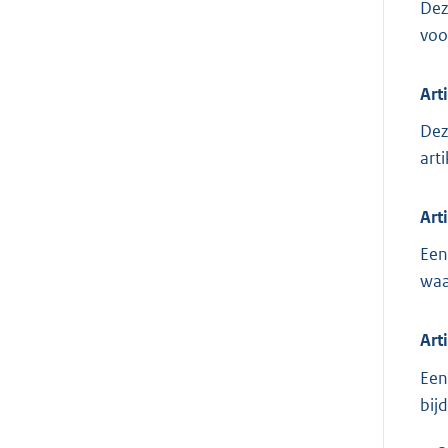
Dez
voo
Art
Dez
arti
Art
Een
waa
Art
Een
bij