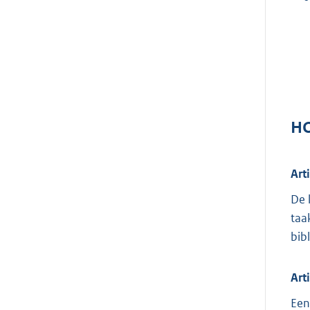
HO
Art
De 
taa
bib
Art
Een