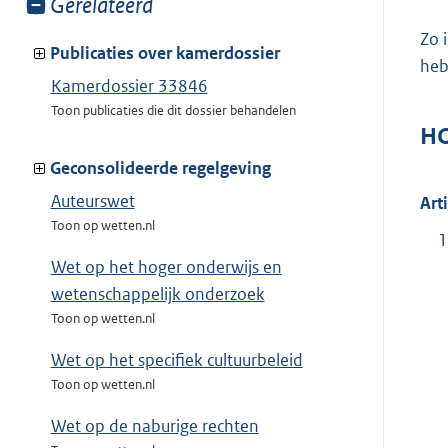
Toon
Gerelateerd
meer
Zo 
van:
Publicaties over kamerdossier
heb
Kamerdossier 33846
Toon publicaties die dit dossier behandelen
HO
Geconsolideerde regelgeving
Auteurswet
Art
Toon op wetten.nl
1
Wet op het hoger onderwijs en
wetenschappelijk onderzoek
Toon op wetten.nl
Wet op het specifiek cultuurbeleid
Toon op wetten.nl
Wet op de naburige rechten