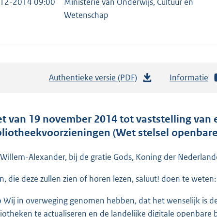
12-2014 09:00
Ministerie van Onderwijs, Cultuur en
Wetenschap
Authentieke versie (PDF)
b
Informatie
e
s
t
t van 19 november 2014 tot vaststelling van 
a
bliotheekvoorzieningen (Wet stelsel openbare
n
d
 Willem-Alexander, bij de gratie Gods, Koning der Nederlande
s
en, die deze zullen zien of horen lezen, saluut! doen te weten:
g
r
o Wij in overweging genomen hebben, dat het wenselijk is d
o
liotheken te actualiseren en de landelijke digitale openbare 