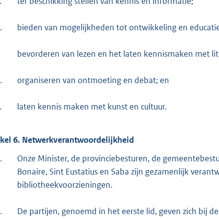
.
ter beschikking stellen van kennis en informatie;
.
bieden van mogelijkheden tot ontwikkeling en educatie
.
bevorderen van lezen en het laten kennismaken met lit
.
organiseren van ontmoeting en debat; en
.
laten kennis maken met kunst en cultuur.
ikel 6. Netwerkverantwoordelijkheid
.
Onze Minister, de provinciebesturen, de gemeentebest
Bonaire, Sint Eustatius en Saba zijn gezamenlijk veran
bibliotheekvoorzieningen.
.
De partijen, genoemd in het eerste lid, geven zich bij 