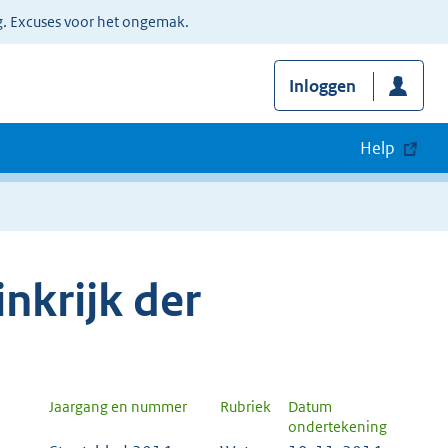
g. Excuses voor het ongemak.
Inloggen
Help
nkrijk der
Jaargang en nummer
Rubriek
Datum
ondertekening