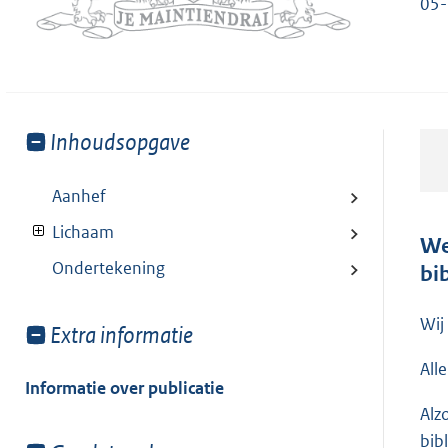
05-
Toon
Inhoudsopgave
meer
van:
Aanhef
Lichaam
We
Ondertekening
bi
Wij
Toon
Extra informatie
meer
All
van:
Informatie over publicatie
Alz
bib