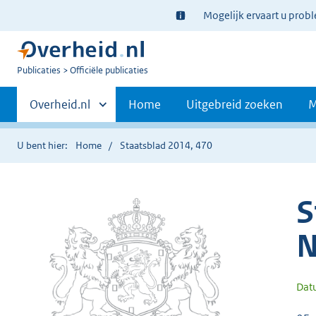
Ter
Mogelijk ervaart u prob
informatie:
U
Publicaties
Officiële publicaties
bent
Primaire
nu
Andere
Overheid.nl
Home
Uitgebreid zoeken
M
hier:
sites
navigatie
binnen
U bent hier:
Home
Staatsblad 2014, 470
S
N
Dat