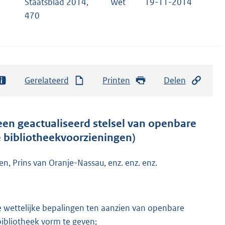
Staatsblad 2014,
Wet
19-11-2014
470
Gerelateerd
Printen
Delen
een geactualiseerd stelsel van openbare
 bibliotheekvoorzieningen)
n, Prins van Oranje-Nassau, enz. enz. enz.
e wettelijke bepalingen ten aanzien van openbare
bibliotheek vorm te geven;