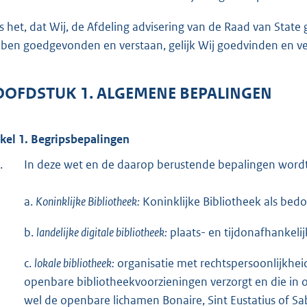
o
t
is het, dat Wij, de Afdeling advisering van de Raad van Sta
t
ben goedgevonden en verstaan, gelijk Wij goedvinden en ver
e
:
OFDSTUK 1. ALGEMENE BEPALINGEN
7
3
K
ikel 1. Begripsbepalingen
b
.
In deze wet en de daarop berustende bepalingen wordt
a.
Koninklijke Bibliotheek:
Koninklijke Bibliotheek als bedo
b.
landelijke digitale bibliotheek:
plaats- en tijdonafhankeli
c.
lokale bibliotheek:
organisatie met rechtspersoonlijkhei
openbare bibliotheekvoorzieningen verzorgt en die i
wel de openbare lichamen Bonaire, Sint Eustatius of S