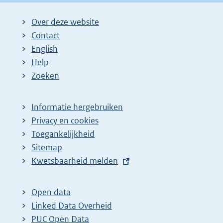
Over deze website
Contact
English
Help
Zoeken
Informatie hergebruiken
Privacy en cookies
Toegankelijkheid
Sitemap
E
Kwetsbaarheid melden
x
t
Open data
e
Linked Data Overheid
r
PUC Open Data