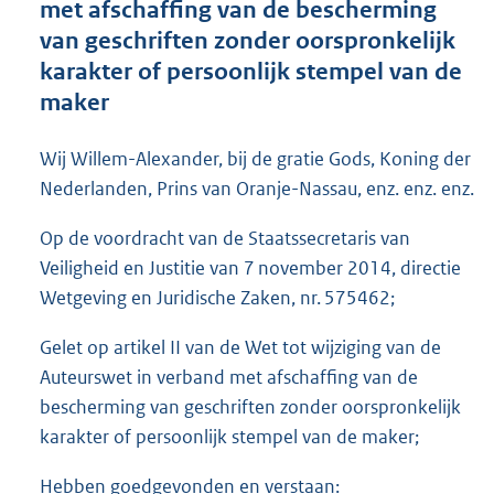
met afschaffing van de bescherming
o
van geschriften zonder oorspronkelijk
t
t
karakter of persoonlijk stempel van de
e
maker
:
4
0
Wij Willem-Alexander, bij de gratie Gods, Koning der
K
Nederlanden, Prins van Oranje-Nassau, enz. enz. enz.
b
Op de voordracht van de Staatssecretaris van
Veiligheid en Justitie van 7 november 2014, directie
Wetgeving en Juridische Zaken, nr. 575462;
Gelet op artikel II van de Wet tot wijziging van de
Auteurswet in verband met afschaffing van de
bescherming van geschriften zonder oorspronkelijk
karakter of persoonlijk stempel van de maker;
Hebben goedgevonden en verstaan: