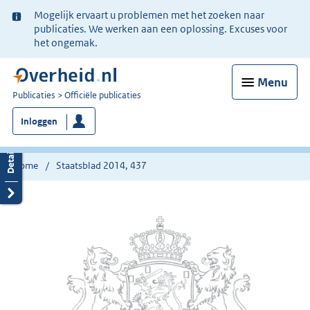
Ter
Mogelijk ervaart u problemen met het zoeken naar
informatie:
publicaties. We werken aan een oplossing. Excuses voor
het ongemak.
Menu
U
Publicaties
Officiële publicaties
bent
Inloggen
nu
hier:
Home
Staatsblad 2014, 437