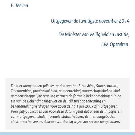
F.
Teeven
Uitgegeven de
twintigste
november 2014
De Minister van Veiligheid en Justitie,
I.W.
Opstelten
Disclaimer
De hier aangeboden pdf-bestanden van het Staatsblad, Staatscourant,
Tractatenblad, provinciaal blad, gemeenteblad, waterschapsblad en blad
gemeenschappelijke regeling vormen de formele bekendmakingen in de
zin van de Bekendmakingswet en de Rijkswet goedkeuring en
bekendmaking verdragen voor zover ze na 1 juli 2009 zijn uitgegeven.
Voor pdf-publicaties van vóór deze datum geldt dat alleen de in papieren
vorm uitgegeven bladen formele status hebben; de hier aangeboden
elektronische versies daarvan worden bij wijze van service aangeboden.