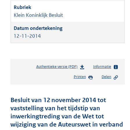
Klein Koninklijk Besluit
12-11-2014
Authentieke versie (PDF)
b
Informatie
e
Printen
Delen
s
t
a
n
Besluit van 12 november 2014 tot
d
vaststelling van het tijdstip van
s
inwerkingtreding van de Wet tot
g
r
wijziging van de Auteurswet in verband
o