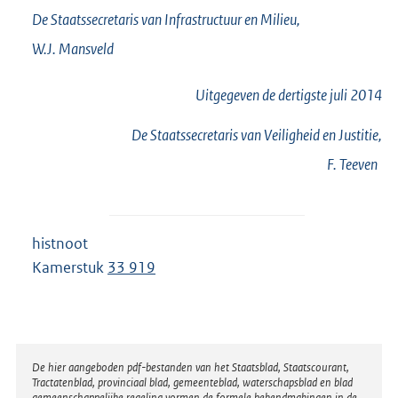
De Staatssecretaris van Infrastructuur en Milieu,
W.J.
Mansveld
Uitgegeven de
dertigste
juli 2014
De Staatssecretaris van Veiligheid en Justitie,
F.
Teeven
histnoot
Kamerstuk
33 919
Disclaimer
De hier aangeboden pdf-bestanden van het Staatsblad, Staatscourant,
Tractatenblad, provinciaal blad, gemeenteblad, waterschapsblad en blad
gemeenschappelijke regeling vormen de formele bekendmakingen in de