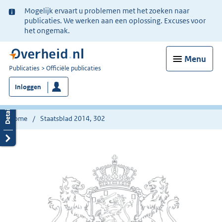
Ter
Mogelijk ervaart u problemen met het zoeken naar
informatie:
publicaties. We werken aan een oplossing. Excuses voor
het ongemak.
Menu
U
Publicaties
Officiële publicaties
bent
Inloggen
nu
hier:
Home
Staatsblad 2014, 302