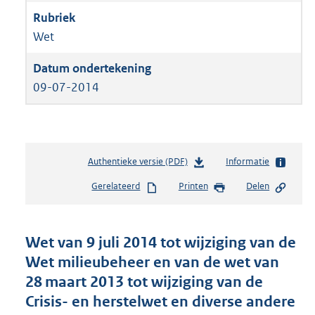
Wet
09-07-2014
Authentieke versie (PDF)
b
Informatie
e
Gerelateerd
Printen
Delen
s
t
a
n
Wet van 9 juli 2014 tot wijziging van de
d
Wet milieubeheer en van de wet van
s
28 maart 2013 tot wijziging van de
g
r
Crisis- en herstelwet en diverse andere
o