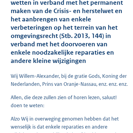
wetten in verband met het permanent
o
maken van de Crisis- en herstelwet en
t
t
het aanbrengen van enkele
e
verbeteringen op het terrein van het
:
omgevingsrecht (Stb. 2013, 144) in
5
2
verband met het doorvoeren van
K
enkele noodzakelijke reparaties en
b
andere kleine wijzigingen
Wij Willem-Alexander, bij de gratie Gods, Koning der
Nederlanden, Prins van Oranje-Nassau, enz. enz. enz.
Allen, die deze zullen zien of horen lezen, saluut!
doen te weten:
Alzo Wij in overweging genomen hebben dat het
wenselijk is dat enkele reparaties en andere