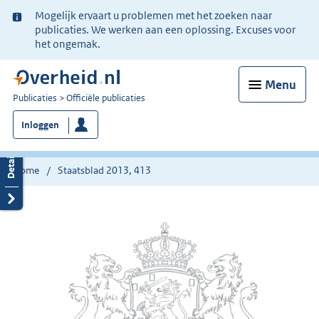
Ter
Mogelijk ervaart u problemen met het zoeken naar
informatie:
publicaties. We werken aan een oplossing. Excuses voor
het ongemak.
Menu
U
Publicaties
Officiële publicaties
bent
Inloggen
nu
hier:
Home
Staatsblad 2013, 413