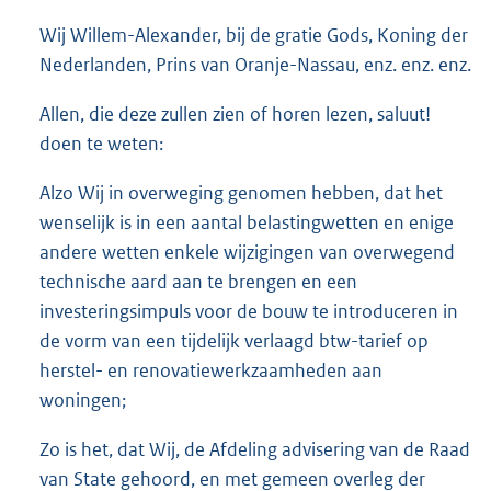
o
Wij Willem-Alexander, bij de gratie Gods, Koning der
t
t
Nederlanden, Prins van Oranje-Nassau, enz. enz. enz.
e
:
Allen, die deze zullen zien of horen lezen, saluut!
1
doen te weten:
0
2
Alzo Wij in overweging genomen hebben, dat het
K
wenselijk is in een aantal belastingwetten en enige
b
andere wetten enkele wijzigingen van overwegend
technische aard aan te brengen en een
investeringsimpuls voor de bouw te introduceren in
de vorm van een tijdelijk verlaagd btw-tarief op
herstel- en renovatiewerkzaamheden aan
woningen;
Zo is het, dat Wij, de Afdeling advisering van de Raad
van State gehoord, en met gemeen overleg der