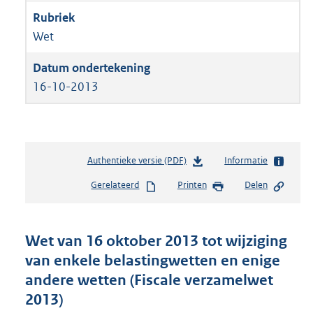
Wet
16-10-2013
Authentieke versie (PDF)
b
Informatie
e
Gerelateerd
Printen
Delen
s
t
a
n
Wet van 16 oktober 2013 tot wijziging
d
van enkele belastingwetten en enige
s
andere wetten (Fiscale verzamelwet
g
r
2013)
o