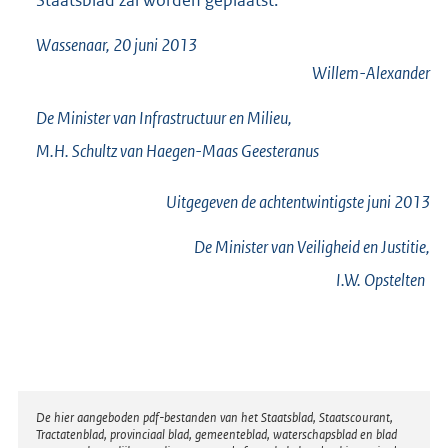
Staatsblad zal worden geplaatst.
Wassenaar, 20 juni 2013
Willem-Alexander
De Minister van Infrastructuur en Milieu,
M.H.
Schultz van Haegen-Maas Geesteranus
Uitgegeven de
achtentwintigste
juni 2013
De Minister van Veiligheid en Justitie,
I.W.
Opstelten
Disclaimer
De hier aangeboden pdf-bestanden van het Staatsblad, Staatscourant,
Tractatenblad, provinciaal blad, gemeenteblad, waterschapsblad en blad