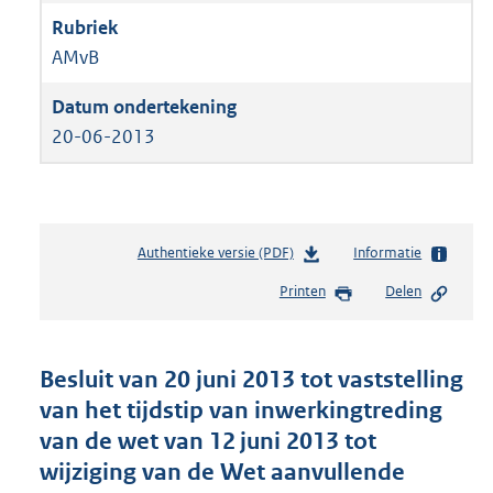
AMvB
20-06-2013
Authentieke versie (PDF)
b
Informatie
e
Printen
Delen
s
t
a
n
Besluit van 20 juni 2013 tot vaststelling
d
van het tijdstip van inwerkingtreding
s
van de wet van 12 juni 2013 tot
g
r
wijziging van de Wet aanvullende
o