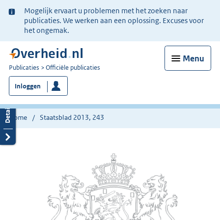
Ter
Mogelijk ervaart u problemen met het zoeken naar
informatie:
publicaties. We werken aan een oplossing. Excuses voor
het ongemak.
Menu
U
Publicaties
Officiële publicaties
bent
Inloggen
nu
hier:
Home
Staatsblad 2013, 243