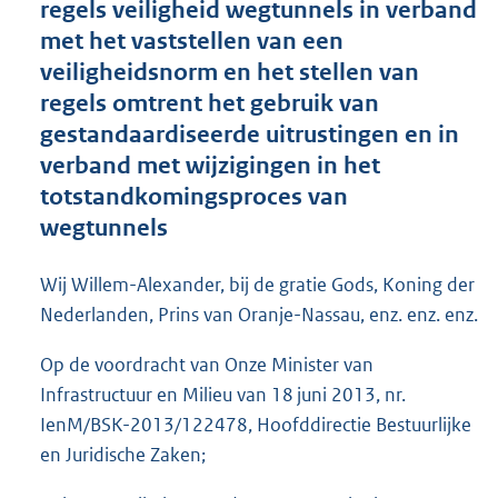
regels veiligheid wegtunnels in verband
o
met het vaststellen van een
t
t
veiligheidsnorm en het stellen van
e
regels omtrent het gebruik van
:
gestandaardiseerde uitrustingen en in
4
5
verband met wijzigingen in het
K
totstandkomingsproces van
b
wegtunnels
Wij Willem-Alexander, bij de gratie Gods, Koning der
Nederlanden, Prins van Oranje-Nassau, enz. enz. enz.
Op de voordracht van Onze Minister van
Infrastructuur en Milieu van 18 juni 2013, nr.
IenM/BSK-2013/122478, Hoofddirectie Bestuurlijke
en Juridische Zaken;