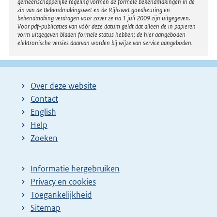
gemeenschappelijke regeling vormen de formele bekendmakingen in de
zin van de Bekendmakingswet en de Rijkswet goedkeuring en
bekendmaking verdragen voor zover ze na 1 juli 2009 zijn uitgegeven.
Voor pdf-publicaties van vóór deze datum geldt dat alleen de in papieren
vorm uitgegeven bladen formele status hebben; de hier aangeboden
elektronische versies daarvan worden bij wijze van service aangeboden.
Over deze website
Contact
English
Help
Zoeken
Informatie hergebruiken
Privacy en cookies
Toegankelijkheid
Sitemap