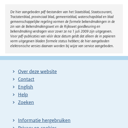
Disclaimer
De hier aangeboden pdf-bestanden van het Staatsblad, Staatscourant,
Tractatenblad, provinciaal blad, gemeenteblad, waterschapsblad en blad
gemeenschappelijke regeling vormen de formele bekendmakingen in de
zin van de Bekendmakingswet en de Rijkswet goedkeuring en
bekendmaking verdragen voor zover ze na 1 juli 2009 zijn uitgegeven.
Voor pdf-publicaties van vóór deze datum geldt dat alleen de in papieren
vorm uitgegeven bladen formele status hebben; de hier aangeboden
elektronische versies daarvan worden bij wijze van service aangeboden.
Over deze website
Contact
English
Help
Zoeken
Informatie hergebruiken
Privacy en cookies