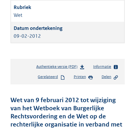
Wet
09-02-2012
Authentieke versie (PDF)
b
Informatie
e
Gerelateerd
Printen
Delen
s
t
a
n
Wet van 9 februari 2012 tot wijziging
d
van het Wetboek van Burgerlijke
s
Rechtsvordering en de Wet op de
g
r
rechterlijke organisatie in verband met
o