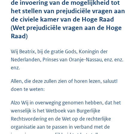
de invoering van de mogelijkheid tot
o
het stellen van prejudiciële vragen aan
t
t
de civiele kamer van de Hoge Raad
e
(Wet prejudiciële vragen aan de Hoge
:
Raad)
5
3
K
Wij Beatrix, bij de gratie Gods, Koningin der
b
Nederlanden, Prinses van Oranje-Nassau, enz. enz.
enz.
Allen, die deze zullen zien of horen lezen, saluut!
doen te weten:
Alzo Wij in overweging genomen hebben, dat het
wenselijk is het Wetboek van Burgerlijke
Rechtsvordering en de Wet op de rechterlijke
organisatie aan te passen in verband met de