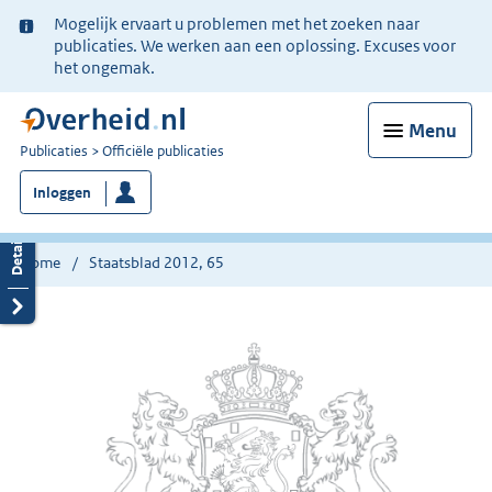
Ter
Mogelijk ervaart u problemen met het zoeken naar
informatie:
publicaties. We werken aan een oplossing. Excuses voor
het ongemak.
Menu
U
Publicaties
Officiële publicaties
bent
Inloggen
nu
hier:
Home
Staatsblad 2012, 65