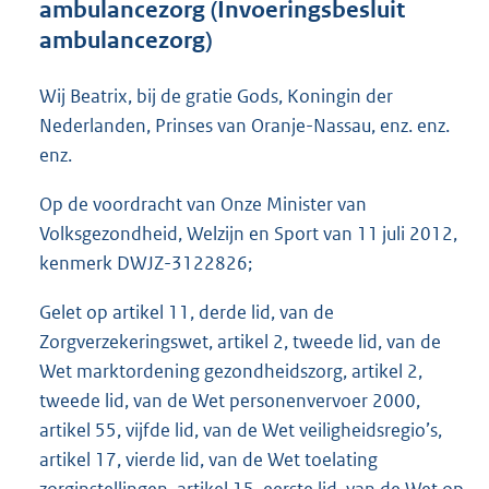
ambulancezorg (Invoeringsbesluit
o
ambulancezorg)
t
t
e
Wij Beatrix, bij de gratie Gods, Koningin der
:
Nederlanden, Prinses van Oranje-Nassau, enz. enz.
5
4
enz.
K
b
Op de voordracht van Onze Minister van
Volksgezondheid, Welzijn en Sport van 11 juli 2012,
kenmerk DWJZ-3122826;
Gelet op artikel 11, derde lid, van de
Zorgverzekeringswet, artikel 2, tweede lid, van de
Wet marktordening gezondheidszorg, artikel 2,
tweede lid, van de Wet personenvervoer 2000,
artikel 55, vijfde lid, van de Wet veiligheidsregio’s,
artikel 17, vierde lid, van de Wet toelating