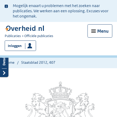
Ter
Mogelijk ervaart u problemen met het zoeken naar
informatie:
publicaties. We werken aan een oplossing. Excuses voor
het ongemak.
Menu
U
Publicaties
Officiële publicaties
bent
Inloggen
nu
hier:
Home
Staatsblad 2012, 407